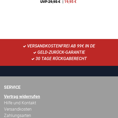
UVP 29,95 €
|
19,95
€
VERSANDKOSTENFREI AB 99€ IN DE
GELD-ZURÜCK-GARANTIE
30 TAGE RÜCKGABERECHT
SERVICE
Vertrag widerrufen
Hilfe und Kontakt
Versandkosten
Zahlungsarten