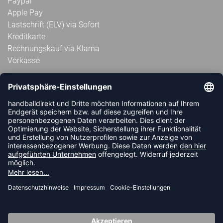
Paypal
Apple Pay
Lastschrift (ELV) via Sofort
Kreditkarte
Rechnungskauf via Klarna
Vorkasse
ABONNIERE JETZT DEN KOSTENLOSEN
HANDBALLDIREKT-NEWSLETTER UND VERPASSE KEINE
NEUIGKEIT ODER AKTION MEHR.
JETZT ANMELDEN
FOLLOW US