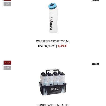
-25%
WASSERFLASCHE 750 ML
UVP 5,99 €
|
4,49
€
SALE
-25%
TRINKFLASCHENHALTER