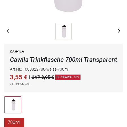
Cawila Trinkflasche 700ml Transparent
Art.Nr.: 1000822788-weiss-700ml
3,55
€
|
UVP 3,95 €
DU SPARST 10%
inkl. 19 % MwSt.
700ml