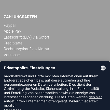
ZAHLUNGSARTEN
Paypal
Apple Pay
Lastschrift (ELV) via Sofort
Kreditkarte
Rechnungskauf via Klarna
Vorkasse
ABONNIERE JETZT DEN KOSTENLOSEN
HANDBALLDIREKT-NEWSLETTER UND VERPASSE KEINE
NEUIGKEIT ODER AKTION MEHR.
JETZT ANMELDEN
FOLLOW US