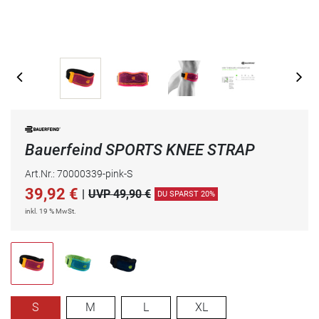
Bauerfeind SPORTS KNEE STRAP
Art.Nr.: 70000339-pink-S
39,92
€
|
UVP 49,90 €
DU SPARST 20%
inkl. 19 % MwSt.
S
M
L
XL