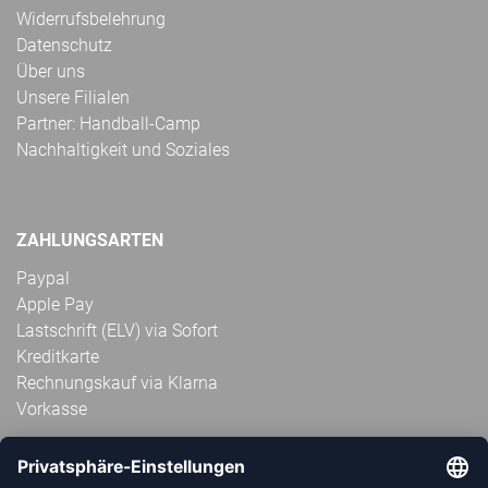
Widerrufsbelehrung
Datenschutz
Über uns
Unsere Filialen
Partner: Handball-Camp
Nachhaltigkeit und Soziales
ZAHLUNGSARTEN
Paypal
Apple Pay
Lastschrift (ELV) via Sofort
Kreditkarte
Rechnungskauf via Klarna
Vorkasse
ABONNIERE JETZT DEN KOSTENLOSEN