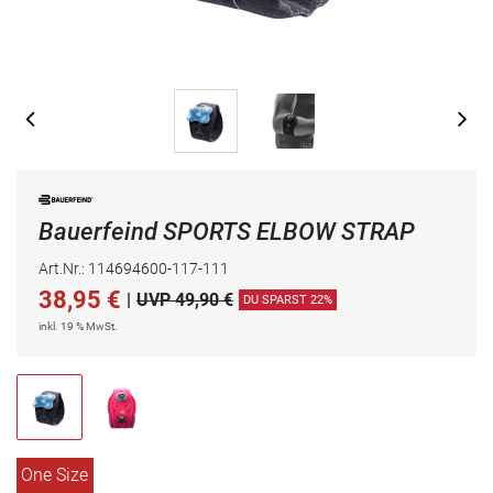
Bauerfeind SPORTS ELBOW STRAP
Art.Nr.: 114694600-117-111
38,95
€
|
UVP 49,90 €
DU SPARST 22%
inkl. 19 % MwSt.
One Size