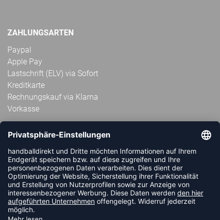
ZAHLUNGSARTEN
Paypal
Apple Pay
Lastschrift (ELV) via Sofort
Kreditkarte
Rechnungskauf via Klarna
Vorkasse
ABONNIERE JETZT DEN KOSTENLOSEN
HANDBALLDIREKT-NEWSLETTER UND VERPASSE KEINE
NEUIGKEIT ODER AKTION MEHR.
JETZT ANMELDEN
FOLLOW US