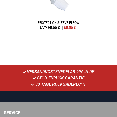
PROTECTION SLEEVE ELBOW
UVP 95,00 €
|
85,50
€
VERSANDKOSTENFREI AB 99€ IN DE
GELD-ZURÜCK-GARANTIE
30 TAGE RÜCKGABERECHT
SERVICE