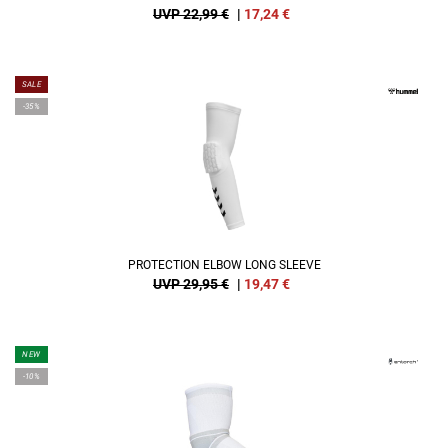
UVP 22,99 €
|
17,24
€
SALE
-35%
PROTECTION ELBOW LONG SLEEVE
UVP 29,95 €
|
19,47
€
NEW
-10%