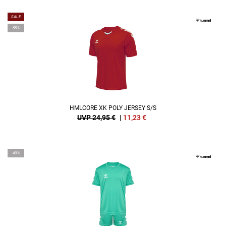
SALE
-55%
HMLCORE XK POLY JERSEY S/S
UVP 24,95 €
|
11,23
€
-40%