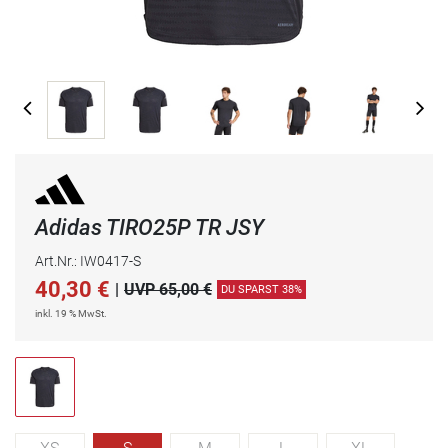
Adidas TIRO25P TR JSY
Art.Nr.: IW0417-S
40,30
€
|
UVP 65,00 €
DU SPARST 38%
inkl. 19 % MwSt.