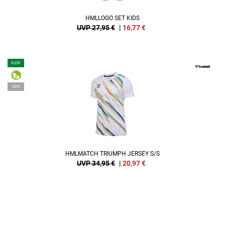
HMLLOGO SET KIDS
UVP 27,95 €
|
16,77
€
NEW
-40%
HMLMATCH TRIUMPH JERSEY S/S
UVP 34,95 €
|
20,97
€