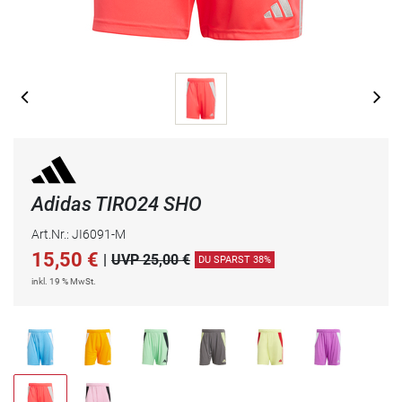
Adidas TIRO24 SHO
Art.Nr.: JI6091-M
15,50
€
|
UVP 25,00 €
DU SPARST 38%
inkl. 19 % MwSt.