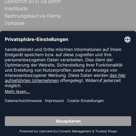
Lastschrift (ELV) via Sofort
Kreditkarte
Rechnungskauf via Klarna
Vorkasse
ABONNIERE JETZT DEN KOSTENLOSEN
HANDBALLDIREKT-NEWSLETTER UND VERPASSE KEINE
NEUIGKEIT ODER AKTION MEHR.
JETZT ANMELDEN
FOLLOW US
© 2026 Ballsportdirekt.de GmbH und Co. KG