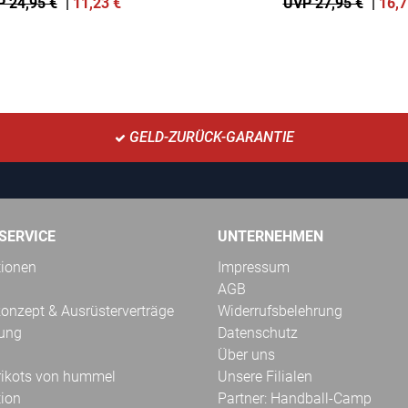
 24,95 €
|
11,23
€
UVP 27,95 €
|
16,7
GELD-ZURÜCK-GARANTIE
SERVICE
UNTERNEHMEN
tionen
Impressum
AGB
onzept & Ausrüsterverträge
Widerrufsbelehrung
kung
Datenschutz
Über uns
Trikots von hummel
Unsere Filialen
tion
Partner: Handball-Camp