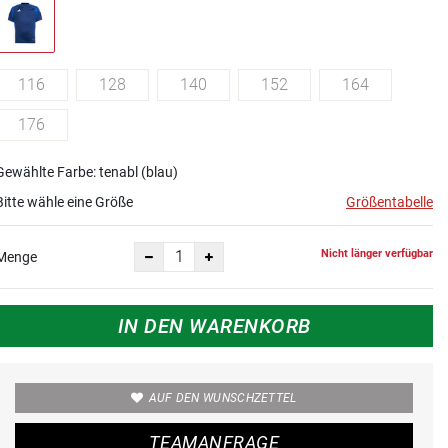
116
128
140
152
164
176
Gewählte Farbe: tenabl (blau)
Bitte wähle eine Größe
Größentabelle
Nicht länger verfügbar
Menge
IN DEN WARENKORB
AUF DEN WUNSCHZETTEL
TEAMANFRAGE