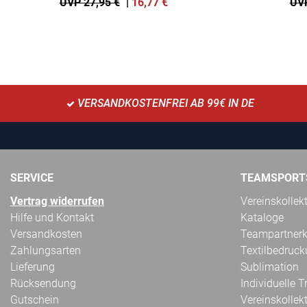
UVP 27,95 €
|
16,77
€
UVP
VERSANDKOSTENFREI AB 99€ IN DE
SERVICE
TEAMSPORT
Vertrag widerrufen
Vereinskollek
Hilfe und Kontakt
Kataloge
Versandkosten
Teampartnerk
Zahlungsarten
Textilbedruc
Lieferung
Sublimation
Rücksendung
Individuelle 
Gutschein
Vereinskollek