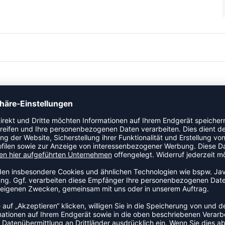
eichtes und atmungsaktives Trikot, ideal für junge
nt, perfekt für den Einsatz im Match.
schränkte Bewegungsfreiheit.
angenehm kühl.
gkeitsmanagement für trockenen Tragekomfort.
gute Wahl für junge Handballspieler, die Wert auf
 kühl, sodass du dich voll auf das Spiel konzentrieren