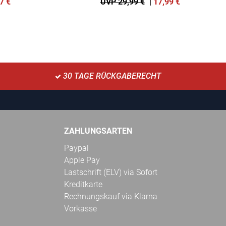
7
€
UVP 29,99 €
|
17,99
€
30 TAGE RÜCKGABERECHT
ZAHLUNGSARTEN
Paypal
Apple Pay
Lastschrift (ELV) via Sofort
Kreditkarte
Rechnungskauf via Klarna
Vorkasse