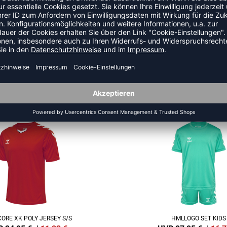
n.
ZULETZT ANGESEHEN
US DER KATEGORIE HANDBALL
-40%
ORE XK POLY JERSEY S/S
HMLLOGO SET KIDS