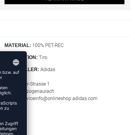
100% PET-REC
MATERIAL:
Tiro
KOLLEKTION:
Adidas
HERSTELLER:
adidas AG
Adi-Dassler-Strasse 1
91074 Herzogenaurach
E-Mail:
serviceinfo@onlineshop.adidas.com