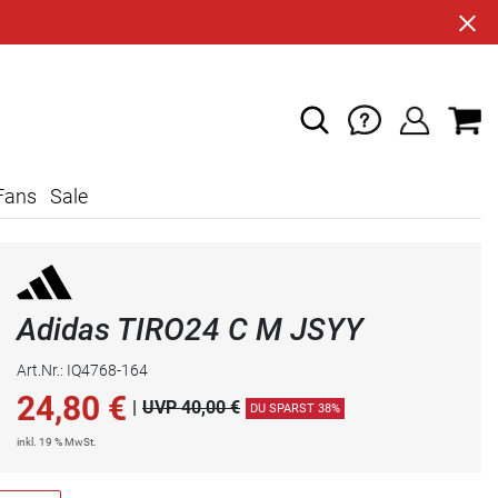
Fans
Sale
Adidas TIRO24 C M JSYY
Art.Nr.: IQ4768-164
24,80
€
|
UVP 40,00 €
DU SPARST 38%
inkl. 19 % MwSt.