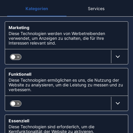
Unsere Filialen
Partner: Handball-Camp
Nachhaltigkeit und Soziales
ZAHLUNGSARTEN
Paypal
Apple Pay
Lastschrift (ELV) via Sofort
Kreditkarte
Rechnungskauf via Klarna
Vorkasse
ABONNIERE JETZT DEN KOSTENLOSEN
HANDBALLDIREKT-NEWSLETTER UND VERPASSE KEINE
NEUIGKEIT ODER AKTION MEHR.
JETZT ANMELDEN