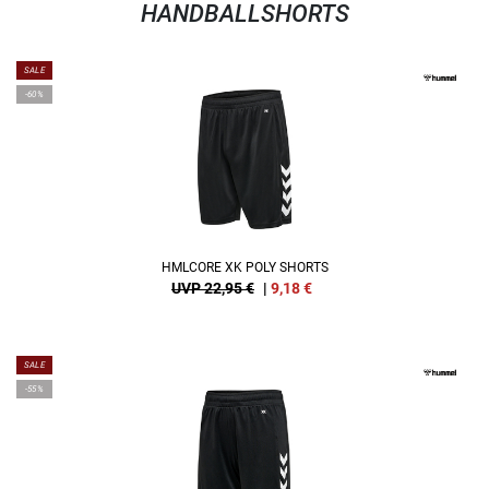
HANDBALLSHORTS
SALE
-60%
HMLCORE XK POLY SHORTS
UVP 22,95 €
|
9,18
€
SALE
-55%