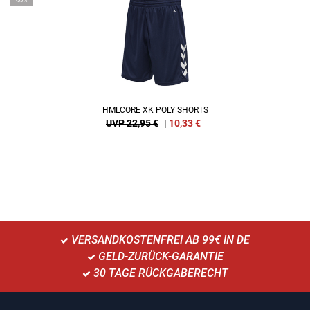
-55%
HMLCORE XK POLY SHORTS
UVP 22,95 €
|
10,33
€
VERSANDKOSTENFREI AB 99€ IN DE
GELD-ZURÜCK-GARANTIE
30 TAGE RÜCKGABERECHT