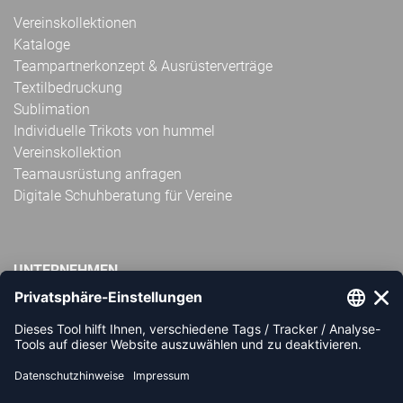
Vereinskollektionen
Kataloge
Teampartnerkonzept & Ausrüsterverträge
Textilbedruckung
Sublimation
Individuelle Trikots von hummel
Vereinskollektion
Teamausrüstung anfragen
Digitale Schuhberatung für Vereine
UNTERNEHMEN
Impressum
AGB
Widerrufsbelehrung
Datenschutz
Über uns