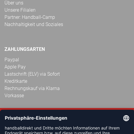
Über uns
Unsere Filialen
Partner: Handball-Camp
Nachhaltigkeit und Soziales
ZAHLUNGSARTEN
Paypal
Apple Pay
Lastschrift (ELV) via Sofort
Kreditkarte
Rechnungskauf via Klarna
Vorkasse
ABONNIERE JETZT DEN KOSTENLOSEN
HANDBALLDIREKT-NEWSLETTER UND VERPASSE KEINE
NEUIGKEIT ODER AKTION MEHR.