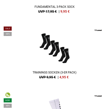
FUNDAMENTAL 3-PACK SOCK
UVP 17,95 €
|
9,95
€
SALE
-50%
TRAININGS SOCKEN (3-ER PACK)
UVP 9,95 €
|
4,95
€
NEW
-40%