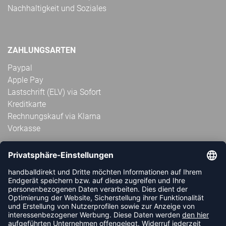
Nachhaltigkeit und Soziales
ZAHLUNGSARTEN
Paypal
Apple Pay
Lastschrift (ELV) via Sofort
Kreditkarte
Rechnungskauf via Klarna
Vorkasse
ABONNIERE JETZT DEN KOSTENLOSEN
HANDBALLDIREKT-NEWSLETTER UND VERPASSE KEINE
NEUIGKEIT ODER AKTION MEHR.
JETZT ANMELDEN