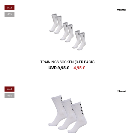
SALE
-50%
TRAININGS SOCKEN (3-ER PACK)
UVP 9,95 €
|
4,95
€
SALE
-45%