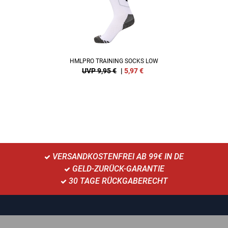
HMLPRO TRAINING SOCKS LOW
UVP 9,95 €
|
5,97
€
VERSANDKOSTENFREI AB 99€ IN DE
GELD-ZURÜCK-GARANTIE
30 TAGE RÜCKGABERECHT