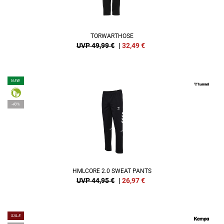
TORWARTHOSE
UVP 49,99 €
|
32,49
€
NEW
-40%
HMLCORE 2.0 SWEAT PANTS
UVP 44,95 €
|
26,97
€
SALE