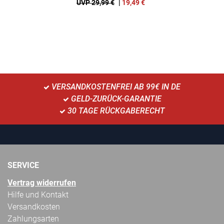
UVP 29,99 €
|
19,49
€
VERSANDKOSTENFREI AB 99€ IN DE
GELD-ZURÜCK-GARANTIE
30 TAGE RÜCKGABERECHT
SERVICE
Vertrag widerrufen
Hilfe und Kontakt
Versandkosten
Zahlungsarten