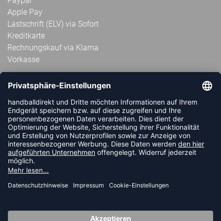
Paypal
Apple Pay
Lastschrift (ELV) via Sofort
Kreditkarte
Rechnungskauf via Klarna
Vorkasse
ABONNIERE JETZT DEN KOSTENLOSEN
HANDBALLDIREKT-NEWSLETTER UND VERPASSE KEINE
NEUIGKEIT ODER AKTION MEHR.
JETZT ANMELDEN
FOLLOW US