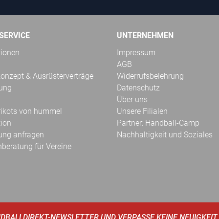
SERVICE
UNTERNEHMEN
tionen
Impressum
AGB
onzept & Ausrüsterverträge
Widerrufsbelehrung
kung
Datenschutz
Über uns
Trikots von hummel
Unsere Filialen
tion
Partner: Handball-Camp
ung anfragen
Nachhaltigkeit und Soziales
hberatung für Vereine
DBALLDIREKT-NEWSLETTER UND VERPASSE KEINE NEUIGKEIT