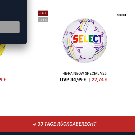
SALE
-35%
HB-RAINBOW SPECIAL V25
9
€
UVP 34,99 €
|
22,74
€
30 TAGE RÜCKGABERECHT