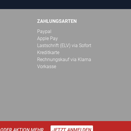
ZAHLUNGSARTEN
Paypal
Apple Pay
Lastschrift (ELV) via Sofort
Kreditkarte
Rechnungskauf via Klarna
Vorkasse
 ODER AKTION MEHR.
JETZT ANMELDEN