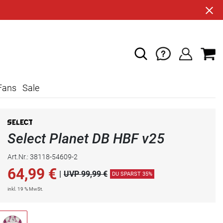
Fans
Sale
Select Planet DB HBF v25
Art.Nr.: 38118-54609-2
64,99
€
|
UVP 99,99 €
DU SPARST 35%
inkl. 19 % MwSt.