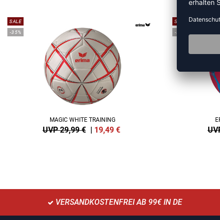
SALE
SALE
-35%
-35%
MAGIC WHITE TRAINING
E
UVP 29,99 €
|
19,49
€
UVP
VERSANDKOSTENFREI AB 99€ IN DE