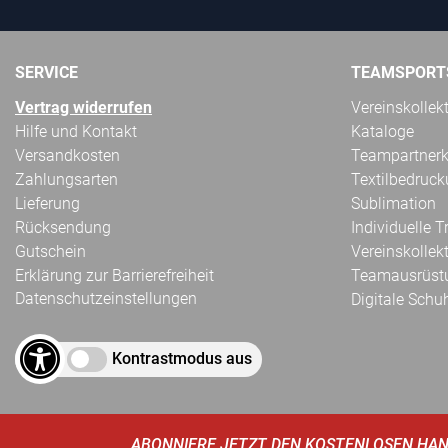
SERVICE
TEAMSPORT
Vertrag widerrufen
Vereinskollek
Hilfe und Kontakt
Kataloge
Versandkosten
Teampartnerk
Zahlungsarten
Textilbedruc
Lieferung
Sublimation
Rücksendung
Individuelle 
Gutschein
Vereinskollek
Erklärung zur Barrierefreiheit
Teamausrüst
Datenschutzeinstellungen
Digitale Schu
Kontrastmodus aus
ABONNIERE JETZT DEN KOSTENLOSEN HAN