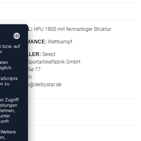
HPU 1800 mit feinnarbiger Struktur
MATERIAL:
Wettkampf
PERFORMANCE:
Select
HERSTELLER:
Derbystar Sportartikelfabrik GmbH
Klever Straße 77
47574 Goch
E-Mail:
info@derbystar.de
LE