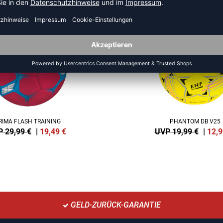
-35%
RIMA FLASH TRAINING
PHANTOM DB V25
 29,99 €
|
19,49
€
UVP 19,99 €
|
12,9
GELD-ZURÜCK-GARANTIE