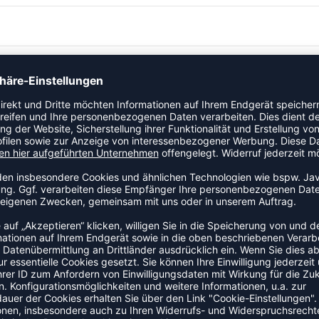
ECT-Logo-Prägedruck. Zum Teil aus recycelten PET-Flaschen
igkeit mit und ohne Harz. Extrem weicher Ballkontakt durch 4-
-Blase aus Naturlatex. Offizieller Spielball der 1. und 2.
ZULETZT ANGESEHEN
EHR AUS DER KATEGORIE BÄL