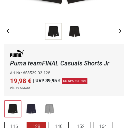
Puma teamFINAL Casuals Shorts Jr
Art.Nr.: 658539-03-128
19,98
€
|
UVP 39,95 €
DU SPARST 50%
inkl. 19 % MwSt.
116
128
140
152
164