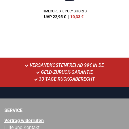
HMLCORE XK POLY SHORTS
UVP 22,95 €
|
10,33
€
VERSANDKOSTENFREI AB 99€ IN DE
GELD-ZURÜCK-GARANTIE
30 TAGE RÜCKGABERECHT
SERVICE
Vertrag widerrufen
Hilfe und Kontakt