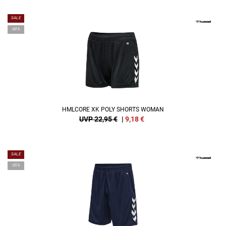
SALE
-60%
HMLCORE XK POLY SHORTS WOMAN
UVP 22,95 €
|
9,18
€
SALE
-55%