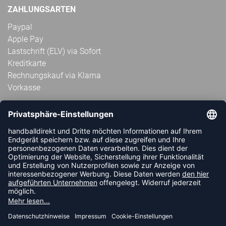
ZAHLUNGSARTEN
Paypal
Apple Pay
Lastschrift (ELV) via Sofort
Kreditkarte
Rechnungskauf via Klarna
Vorkasse
ABONNIERE JETZT DEN KOSTENLOSEN
HANDBALLDIREKT-NEWSLETTER UND VERPASSE KEINE
NEUIGKEIT ODER AKTION MEHR.
JETZT ANMELDEN
FOLLOW US