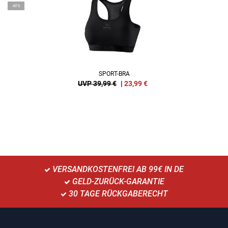
-40%
SPORT-BRA
UVP 39,99 €
|
23,99
€
VERSANDKOSTENFREI AB 99€ IN DE
GELD-ZURÜCK-GARANTIE
30 TAGE RÜCKGABERECHT