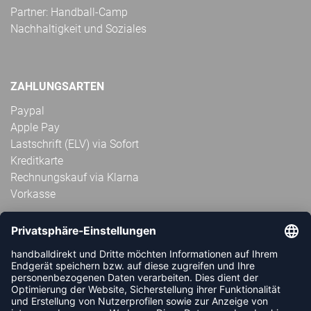
Partner: Handball-Camp
Nachhaltigkeit und Soziales
ZAHLUNGSARTEN
Paypal
Apple Pay
Lastschrift (ELV) via Sofort
Kreditkarte
Rechnungskauf via Klarna
Vorkasse
ABONNIERE JETZT DEN KOSTENLOSEN
HANDBALLDIREKT-NEWSLETTER UND VERPASSE KEINE
NEUIGKEIT ODER AKTION MEHR.
JETZT ANMELDEN