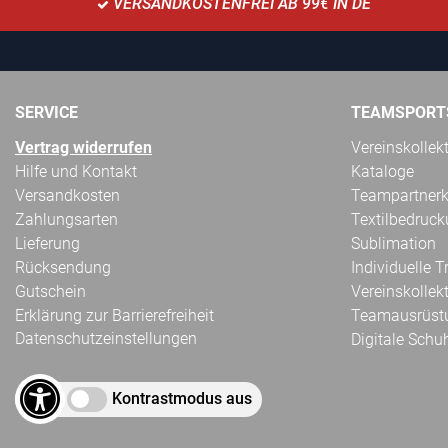
VERSANDKOSTENFREI AB 99€ IN DE
SERVICE
TEAMSPORT
Vertrag widerrufen
Vereinskollek
Hilfe und Kontakt
Kataloge
Versandkosten
Teampartnerk
Zahlungsarten
Textilbedruc
Lieferung
Sublimation
Rücksendung
Individuelle 
Gutschein
Vereinskollek
Erklärung zur Barrierefreiheit
Teamausrüst
Datenschutzeinstellungen
Digitale Schu
Kontrastmodus aus