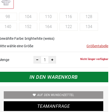
98
104
110
116
128
140
152
164
122
134
Gewählte Farbe: brightwhite (weiss)
Bitte wähle eine Größe
Größentabelle
Nicht länger verfügbar
Menge
IN DEN WARENKORB
AUF DEN WUNSCHZETTEL
TEAMANFRAGE