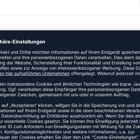
s Soon.
ZULETZT ANGESEHEN