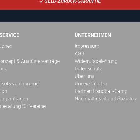
GELD-ZURÜCK-GARANTIE
SERVICE
UNTERNEHMEN
tionen
Impressum
AGB
onzept & Ausrüsterverträge
Widerrufsbelehrung
kung
Datenschutz
Über uns
Trikots von hummel
Unsere Filialen
tion
Partner: Handball-Camp
ung anfragen
Nachhaltigkeit und Soziales
hberatung für Vereine