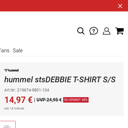
Fans
Sale
hummel stsDEBBIE T-SHIRT S/S
Art.Nr.: 219674-9801-104
14,97
€
|
UVP 24,95 €
DU SPARST 40%
inkl. 19 % MwSt.