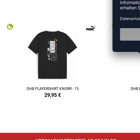
M
DHB PLAYERSHIRT KNORR - 15
DHB 
29,95
€