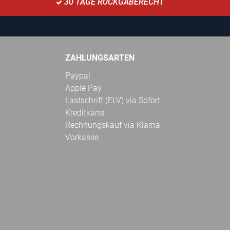
30 TAGE RÜCKGABERECHT
ZAHLUNGSARTEN
Paypal
Apple Pay
Lastschrift (ELV) via Sofort
Kreditkarte
Rechnungskauf via Klarna
Vorkasse