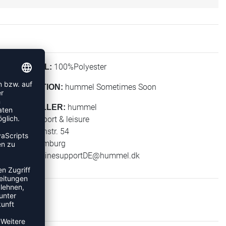
100%Polyester
MATERIAL:
hummel Sometimes Soon
KOLLEKTION:
hummel
HERSTELLER:
hummel sport & leisure
Leverkusenstr. 54
22761 Hamburg
E-Mail:
onlinesupportDE@hummel.dk