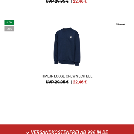
UVP 29,95 €
|
22,46
€
NEW
-25%
HMLJR LOOSE CREWNECK BEE
UVP 29,95 €
|
22,46
€
VERSANDKOSTENFREI AB 99€ IN DE