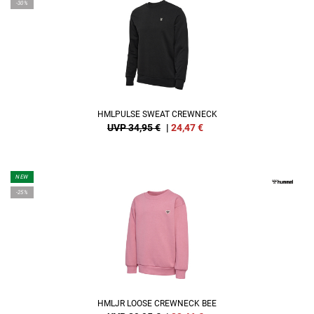
-30%
HMLPULSE SWEAT CREWNECK
UVP 34,95 €
|
24,47
€
NEW
-25%
HMLJR LOOSE CREWNECK BEE