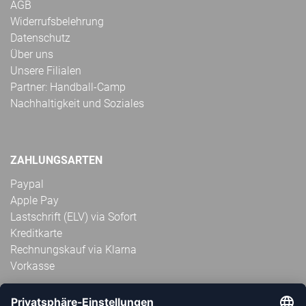
AGB
Widerrufsbelehrung
Datenschutz
Über uns
Unsere Filialen
Partner: Handball-Camp
Nachhaltigkeit und Soziales
ZAHLUNGSARTEN
Paypal
Apple Pay
Lastschrift (ELV) via Sofort
Kreditkarte
Rechnungskauf via Klarna
Vorkasse