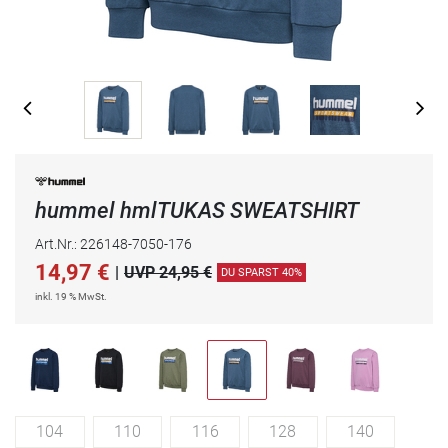
hummel hmlTUKAS SWEATSHIRT
Art.Nr.: 226148-7050-176
14,97
€
|
UVP 24,95 €
DU SPARST 40%
inkl. 19 % MwSt.
104
110
116
128
140