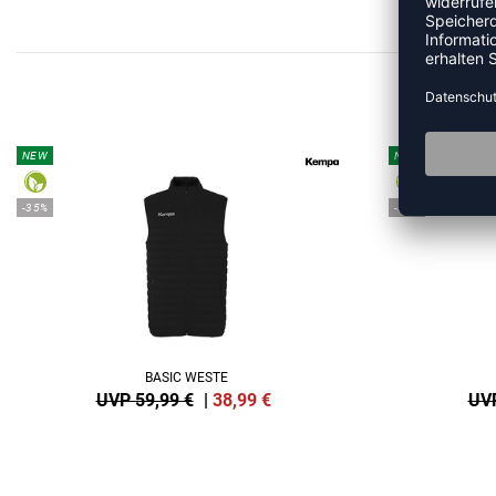
ME
NEW
NEW
-35%
-35%
BASIC WESTE
UVP 59,99 €
|
38,99
€
UVP