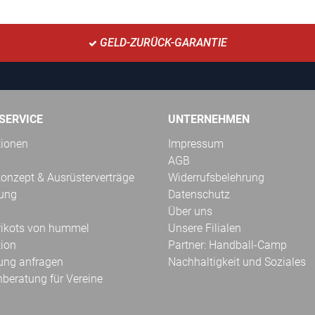
GELD-ZURÜCK-GARANTIE
SERVICE
UNTERNEHMEN
tionen
Impressum
AGB
onzept & Ausrüsterverträge
Widerrufsbelehrung
kung
Datenschutz
Über uns
Trikots von hummel
Unsere Filialen
tion
Partner: Handball-Camp
ung anfragen
Nachhaltigkeit und Soziales
hberatung für Vereine