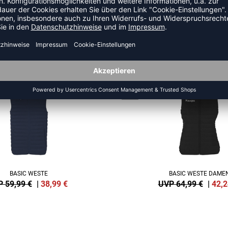
HR AUS DER KATEGORIE JAC
NEW
-35%
BASIC WESTE
BASIC WESTE DAME
 59,99 €
|
38,99
€
UVP 64,99 €
|
42,2