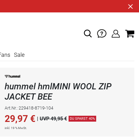
Fans
Sale
hummel hmlMINI WOOL ZIP
JACKET BEE
Art.Nr.: 229418-8719-104
29,97
€
|
UVP 49,95 €
DU SPARST 40%
inkl. 19 % MwSt.