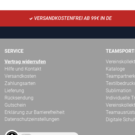
VERSANDKOSTENFREI AB 99€ IN DE
SERVICE
TEAMSPORT
Vertrag widerrufen
Vereinskollek
Hilfe und Kontakt
Kataloge
Versandkosten
Teampartnerk
Zahlungsarten
Textilbedruc
Lieferung
Sublimation
Rücksendung
Individuelle 
Gutschein
Vereinskollek
Erklärung zur Barrierefreiheit
Teamausrüst
Datenschutzeinstellungen
Digitale Schu