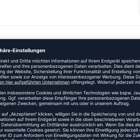
e und innen aus weicher Bio-Baumwolle gefertigt und bietet
verfügt über einen praktischen Frontreißverschluss, gerippte
s äußere Schicht an kühlen Tagen oder als zusätzliche Schicht
ZULETZT ANGESEHEN