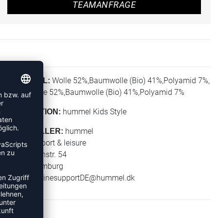
TEAMANFRAGE
Wolle 52%,Baumwolle (Bio) 41%,Polyamid 7%,
MATERIAL:
Total: Wolle 52%,Baumwolle (Bio) 41%,Polyamid 7%
hummel Kids Style
KOLLEKTION:
hummel
HERSTELLER:
hummel sport & leisure
Leverkusenstr. 54
22761 Hamburg
E-Mail:
onlinesupportDE@hummel.dk