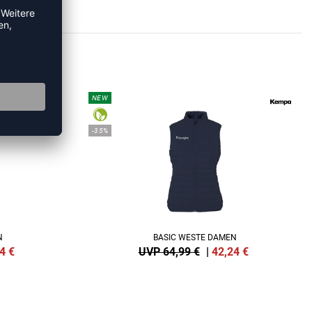
KEN
NEW
-35%
N
BASIC WESTE DAMEN
4
€
UVP 64,99 €
|
42,24
€