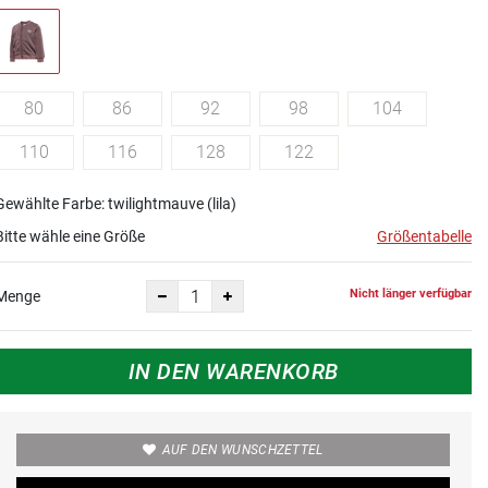
80
86
92
98
104
110
116
128
122
Gewählte Farbe: twilightmauve (lila)
Bitte wähle eine Größe
Größentabelle
Nicht länger verfügbar
Menge
IN DEN WARENKORB
AUF DEN WUNSCHZETTEL