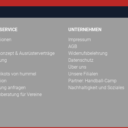
SERVICE
UNTERNEHMEN
tionen
Impressum
AGB
onzept & Ausrüsterverträge
Widerrufsbelehrung
kung
Datenschutz
Über uns
Trikots von hummel
Unsere Filialen
tion
Partner: Handball-Camp
ung anfragen
Nachhaltigkeit und Soziales
hberatung für Vereine