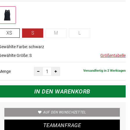
XS
S
M
L
Gewählte Farbe: schwarz
Gewählte Größe:
S
Größentabelle
Versandfertig in 2 Werktagen
Menge
IN DEN WARENKORB
AUF DEN WUNSCHZETTEL
TEAMANFRAGE