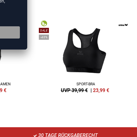
ING
SALE
-40%
DAMEN
SPORT-BRA
9
€
UVP 39,99 €
|
23,99
€
30 TAGE RÜCKGABERECHT