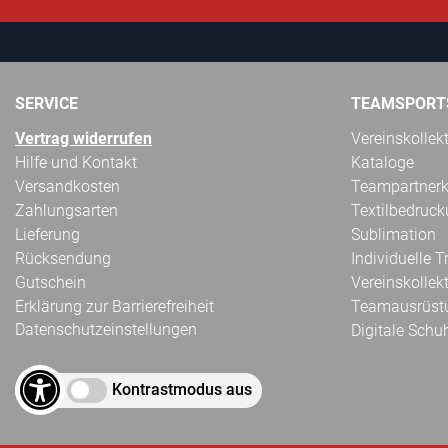
SERVICE
TEAMSPORT
Vertrag widerrufen
Vereinskollek
Hilfe und Kontakt
Kataloge
Versandkosten
Teampartnerk
Zahlungsarten
Textilbedruc
Lieferung
Sublimation
Rücksendung
Individuelle 
Gutschein
Vereinskollek
Erklärung zur Barrierefreiheit
Teamausrüst
Datenschutzeinstellungen
Digitale Schu
Kontrastmodus aus