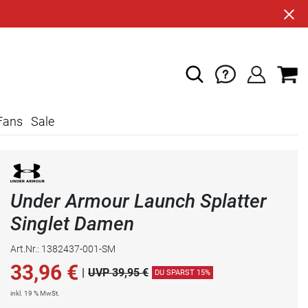
Fans
Sale
Under Armour Launch Splatter
Singlet Damen
Art.Nr.: 1382437-001-SM
33,96
€
|
UVP 39,95 €
DU SPARST 15%
inkl. 19 % MwSt.