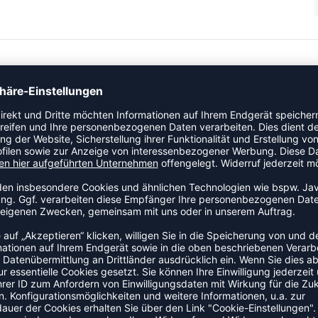
 der Kategorie Laufshirt. Dieses Modell ist speziell für Damen
gegefühl während Training und Wettkampf.
ZULETZT ANGESEHEN