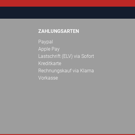
ZAHLUNGSARTEN
Paypal
Apple Pay
Lastschrift (ELV) via Sofort
Kreditkarte
Rechnungskauf via Klarna
Vorkasse