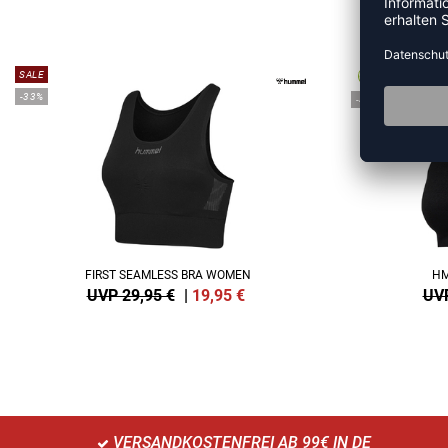
ME
SALE
-33%
-40%
FIRST SEAMLESS BRA WOMEN
HM
UVP 29,95 €
|
19,95
€
UVP
VERSANDKOSTENFREI AB 99€ IN DE