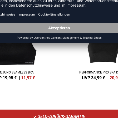
HR AUS DER KATEGORIE RUNN
SALE
-40%
LJUNO SEAMLESS BRA
PERFORMANCE PRO BRA 
 19,95 €
|
11,97
€
UVP 34,99 €
|
20,9
GELD-ZURÜCK-GARANTIE