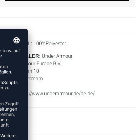
100%Polyester
MATERIAL:
Under Armour
HERSTELLER:
Under Armour Europe B.V.
Stadionplein 10
1076 Amsterdam
NL
Web: https://www.underarmour.de/de-de/