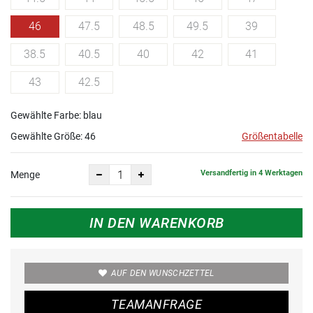
46
47.5
48.5
49.5
39
38.5
40.5
40
42
41
43
42.5
Gewählte Farbe: blau
Gewählte Größe:
46
Größentabelle
Versandfertig in 4 Werktagen
Menge
IN DEN WARENKORB
AUF DEN WUNSCHZETTEL
TEAMANFRAGE