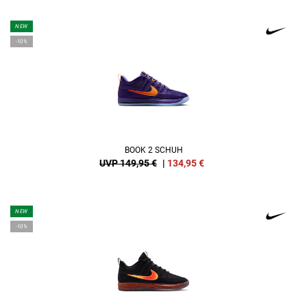
NEW
-10%
BOOK 2 SCHUH
UVP 149,95 €
|
134,95
€
NEW
-10%