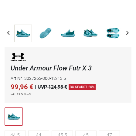
Under Armour Flow Futr X 3
Art.Nr.: 3027265-300-12/13.5
99,96
€
|
UVP 124,95 €
DU SPARST 20%
inkl. 19 % MwSt.
44.5
44
45.5
45
47