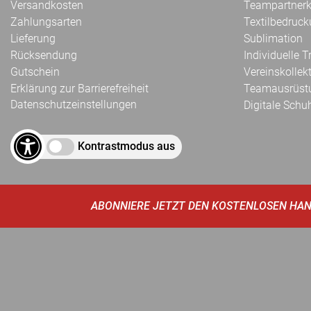
Versandkosten
Teampartnerk
Zahlungsarten
Textilbedruc
Lieferung
Sublimation
Rücksendung
Individuelle 
Gutschein
Vereinskollek
Erklärung zur Barrierefreiheit
Teamausrüst
Datenschutzeinstellungen
Digitale Schu
Kontrastmodus aus
ABONNIERE JETZT DEN KOSTENLOSEN HAN