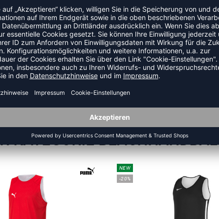
ZULETZT ANGESEHEN
ER KATEGORIE BEACHHANDBAL
NEW
-20%