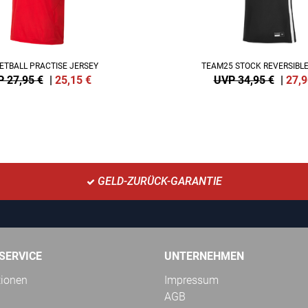
ETBALL PRACTISE JERSEY
TEAM25 STOCK REVERSIBLE
 27,95 €
|
25,15
€
UVP 34,95 €
|
27,9
GELD-ZURÜCK-GARANTIE
SERVICE
UNTERNEHMEN
tionen
Impressum
AGB