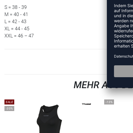
S = 38 - 39
M = 40 - 41
L = 42 - 43
XL = 44 - 45
XXL = 46 – 47
MEHR AUS D
SALE
-10%
-35%