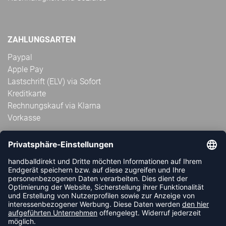
ZAHLUNGSARTEN
Paypal
Apple Pay
Lastschrift (ELV) via Sofort
Kreditkarte
Rechnungskauf via Klarna
Vorkasse
ABONNIERE JETZT DEN KOSTENLOSEN
HANDBALLDIREKT-NEWSLETTER UND VERPASSE KEINE
NEUIGKEIT ODER AKTION MEHR.
JETZT ANMELDEN