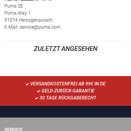
Puma SE
Puma Way 1
91074 Herzogenaurach
E-Mail:
service@puma.com
ZULETZT ANGESEHEN
VERSANDKOSTENFREI AB 99€ IN DE
GELD-ZURÜCK-GARANTIE
30 TAGE RÜCKGABERECHT
SERVICE