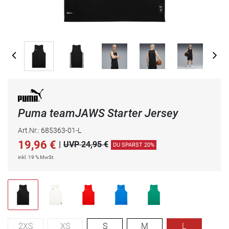
Puma teamJAWS Starter Jersey
Art.Nr.: 685363-01-L
19,96
€
|
UVP 24,95 €
DU SPARST 20%
inkl. 19 % MwSt.
2XS
XS
S
M
L