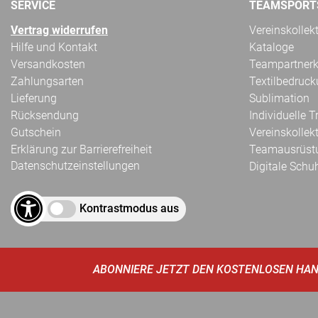
SERVICE
TEAMSPORT
Vertrag widerrufen
Vereinskollek
Hilfe und Kontakt
Kataloge
Versandkosten
Teampartnerk
Zahlungsarten
Textilbedruc
Lieferung
Sublimation
Rücksendung
Individuelle 
Gutschein
Vereinskollek
Erklärung zur Barrierefreiheit
Teamausrüst
Datenschutzeinstellungen
Digitale Schu
Kontrastmodus aus
ABONNIERE JETZT DEN KOSTENLOSEN HAN