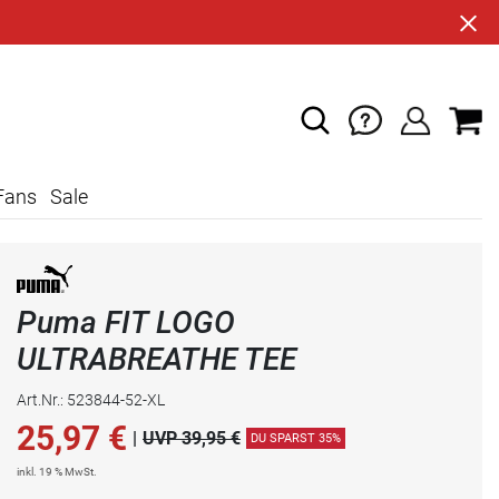
Fans
Sale
Puma FIT LOGO
ULTRABREATHE TEE
Art.Nr.: 523844-52-XL
25,97
€
|
UVP 39,95 €
DU SPARST 35%
inkl. 19 % MwSt.