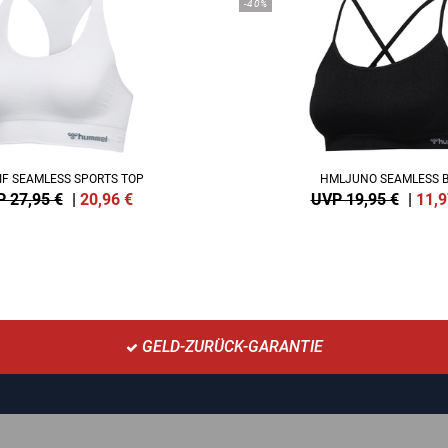
-40%
IF SEAMLESS SPORTS TOP
HMLJUNO SEAMLESS 
 27,95 €
|
20,96
€
UVP 19,95 €
|
11,9
GELD-ZURÜCK-GARANTIE