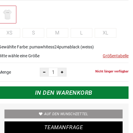
XS
S
M
L
XL
Gewählte Farbe: pumawhitess24pumablack (weiss)
Bitte wähle eine Größe
Größentabelle
Nicht länger verfügbar
Menge
IN DEN WARENKORB
AUF DEN WUNSCHZETTEL
TEAMANFRAGE