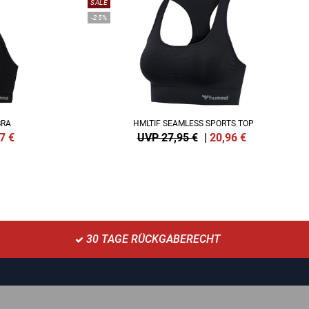
SALE
-25%
BRA
HMLTIF SEAMLESS SPORTS TOP
7
€
UVP 27,95 €
|
20,96
€
30 TAGE RÜCKGABERECHT