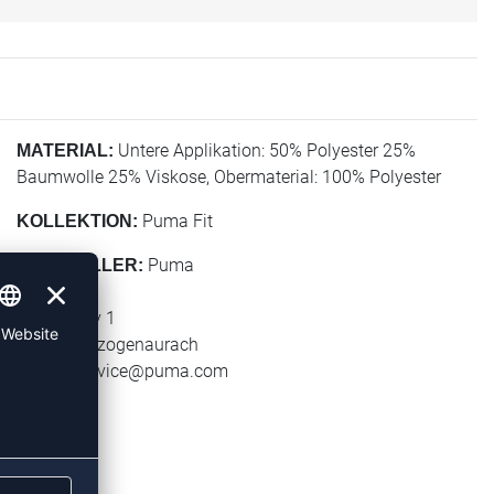
Untere Applikation: 50% Polyester 25%
MATERIAL:
Baumwolle 25% Viskose, Obermaterial: 100% Polyester
Puma Fit
KOLLEKTION:
Puma
HERSTELLER:
Puma SE
Puma Way 1
91074 Herzogenaurach
E-Mail:
service@puma.com