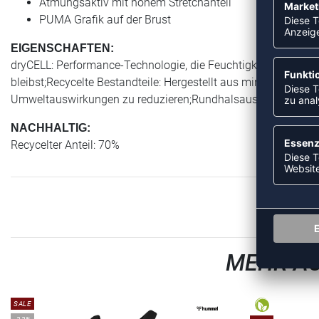
Atmungsaktiv mit hohem Stretchanteil
PUMA Grafik auf der Brust
EIGENSCHAFTEN:
dryCELL: Performance-Technologie, die Feuchtigkeit vom Körpe
bleibst;Recycelte Bestandteile: Hergestellt aus mindestens 20
Umweltauswirkungen zu reduzieren;Rundhalsausschnitt;Atmun
NACHHALTIG:
Recycelter Anteil: 70%
MEHR AU
SALE