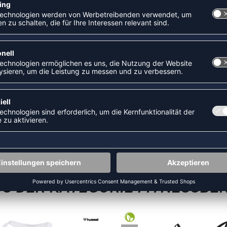
r ableitet und dafür sorgt, dass du beim Training schweißfrei
 % recyceltem Material. Eine Initiative von PUMA, um negative
gsaktiv mit hohem Stretchanteil;PUMA Grafik auf der Brust
ZULETZT ANGESEHEN
S DER KATEGORIE FITNESSBE