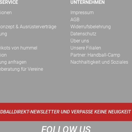
SERVICE
UNTERNEHMEN
tionen
Impressum
AGB
onzept & Ausrüsterverträge
Widerrufsbelehrung
kung
Datenschutz
Über uns
Trikots von hummel
Unsere Filialen
tion
Partner: Handball-Camp
ung anfragen
Nachhaltigkeit und Soziales
hberatung für Vereine
DBALLDIREKT-NEWSLETTER UND VERPASSE KEINE NEUIGKEIT
FOLLOW US