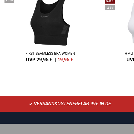
-33%
SALE
-25%
FIRST SEAMLESS BRA WOMEN
HMLT
UVP 29,95 €
|
19,95
€
UVP
VERSANDKOSTENFREI AB 99€ IN DE