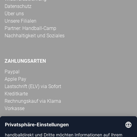
Datenschutz
Über uns
Unsere Filialen
Partner: Handball-Camp
Nachhaltigkeit und Soziales
ZAHLUNGSARTEN
Paypal
Apple Pay
Lastschrift (ELV) via Sofort
Kreditkarte
Rechnungskauf via Klarna
Vorkasse
ABONNIERE JETZT DEN KOSTENLOSEN
HANDBALLDIREKT-NEWSLETTER UND VERPASSE KEINE