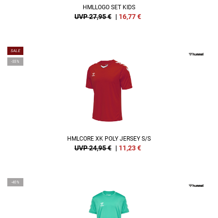
HMLLOGO SET KIDS
UVP 27,95 €
|
16,77
€
SALE
-55%
HMLCORE XK POLY JERSEY S/S
UVP 24,95 €
|
11,23
€
-40%