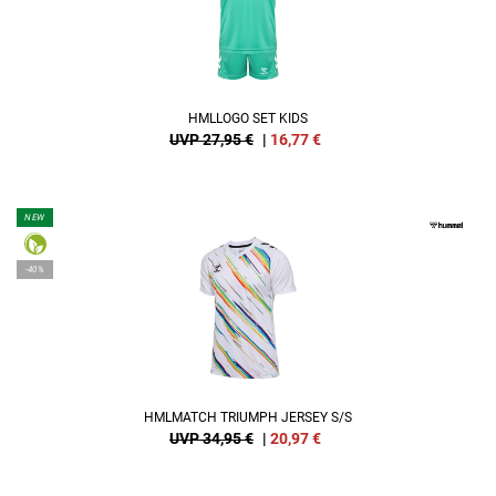
HMLLOGO SET KIDS
UVP 27,95 €
|
16,77
€
NEW
-40%
HMLMATCH TRIUMPH JERSEY S/S
UVP 34,95 €
|
20,97
€