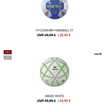
H1C3500-BW HANDBALL C7
UVP 39,99 €
|
29,95
€
SALE
-30%
MAGIC WHITE
UVP 49,99 €
|
34,99
€