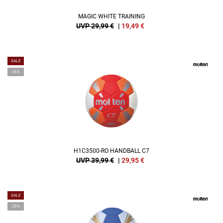
MAGIC WHITE TRAINING
UVP 29,99 €
|
19,49
€
SALE
-25%
H1C3500-RO HANDBALL C7
UVP 39,99 €
|
29,95
€
SALE
-25%