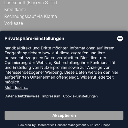
Lastschrift (ELV) via Sofort
Kreditkarte
Rechnungskauf via Klarna
Vorkasse
ABONNIERE JETZT DEN KOSTENLOSEN
HANDBALLDIREKT-NEWSLETTER UND VERPASSE KEINE
NEUIGKEIT ODER AKTION MEHR.
JETZT ANMELDEN
FOLLOW US
© 2026 Ballsportdirekt.de GmbH und Co. KG