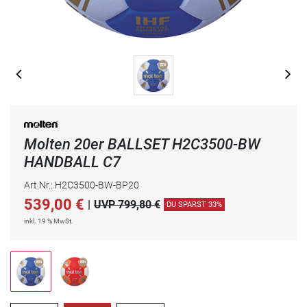
Molten 20er BALLSET H2C3500-BW
HANDBALL C7
Art.Nr.: H2C3500-BW-BP20
539,00
€
|
UVP 799,80 €
DU SPARST 33%
inkl. 19 % MwSt.