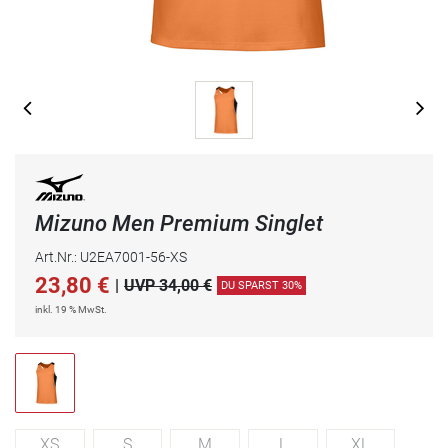
Mizuno Men Premium Singlet
Art.Nr.: U2EA7001-56-XS
23,80
€
|
UVP 34,00 €
DU SPARST 30%
inkl. 19 % MwSt.
XS
S
M
L
XL