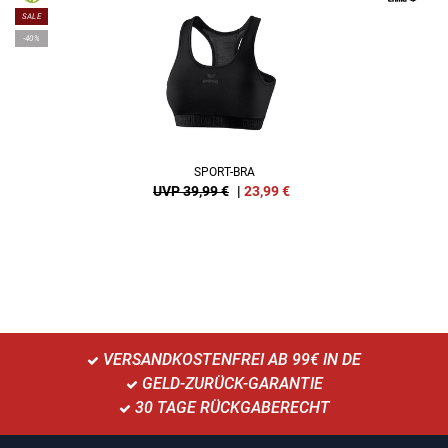
SALE
-40%
SPORT-BRA
UVP 39,99 €
|
23,99
€
VERSANDKOSTENFREI AB 99€ IN DE
GELD-ZURÜCK-GARANTIE
30 TAGE RÜCKGABERECHT