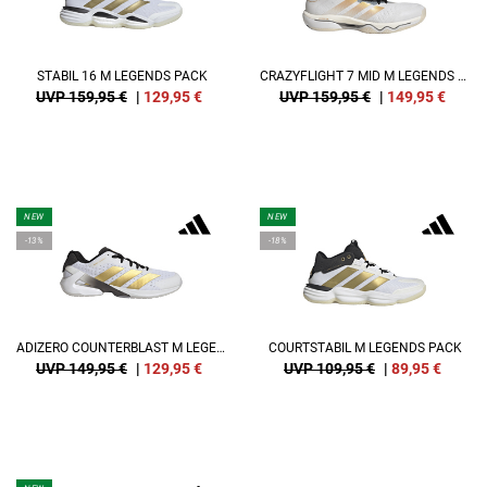
STABIL 16 M LEGENDS PACK
CRAZYFLIGHT 7 MID M LEGENDS PACK
UVP 159,95 €
|
129,95
€
UVP 159,95 €
|
149,95
€
NEW
NEW
-13%
-18%
ADIZERO COUNTERBLAST M LEGENDS PACK
COURTSTABIL M LEGENDS PACK
UVP 149,95 €
|
129,95
€
UVP 109,95 €
|
89,95
€