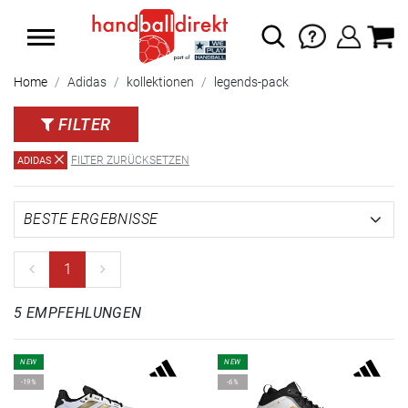
SUMMER SALE: SPARE BIS ZU 65%
Home
Adidas
kollektionen
legends-pack
FILTER
FILTER ZURÜCKSETZEN
ADIDAS
1
5 EMPFEHLUNGEN
NEW
NEW
-19%
-6%