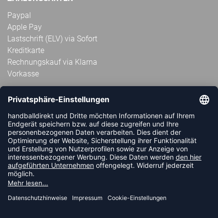
Paypal
Apple Pay
Lastschrift (ELV) via Sofort
Kreditkarte
Rechnungskauf via Klarna
Vorkasse
ABONNIERE JETZT DEN KOSTENLOSEN
HANDBALLDIREKT-NEWSLETTER UND VERPASSE KEINE
NEUIGKEIT ODER AKTION MEHR.
JETZT ANMELDEN
FOLLOW US