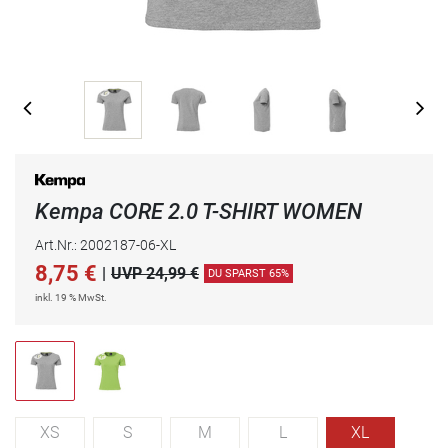
Kempa CORE 2.0 T-SHIRT WOMEN
Art.Nr.: 2002187-06-XL
8,75
€
|
UVP 24,99 €
DU SPARST 65%
inkl. 19 % MwSt.
XS
S
M
L
XL