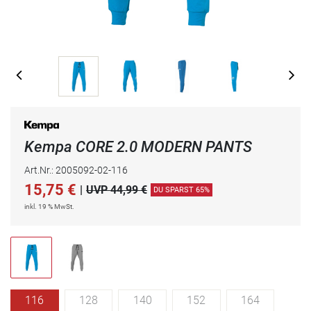
Kempa CORE 2.0 MODERN PANTS
Art.Nr.: 2005092-02-116
15,75
€
|
UVP 44,99 €
DU SPARST 65%
inkl. 19 % MwSt.
116
128
140
152
164