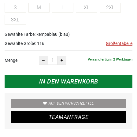
S
M
L
XL
2XL
3XL
Gewählte Farbe: kempablau (blau)
Gewählte Größe:
116
Größentabelle
Versandfertig in 2 Werktagen
Menge
IN DEN WARENKORB
AUF DEN WUNSCHZETTEL
TEAMANFRAGE