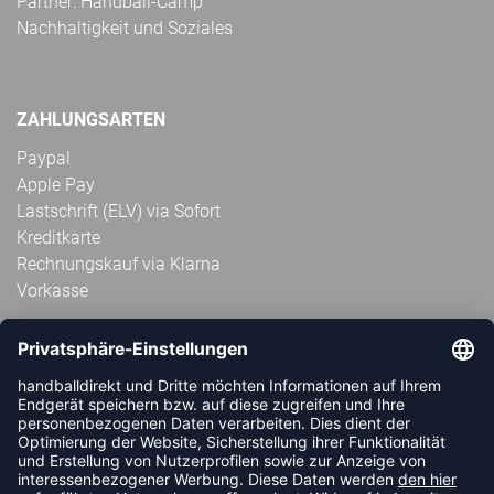
Partner: Handball-Camp
Nachhaltigkeit und Soziales
ZAHLUNGSARTEN
Paypal
Apple Pay
Lastschrift (ELV) via Sofort
Kreditkarte
Rechnungskauf via Klarna
Vorkasse
ABONNIERE JETZT DEN KOSTENLOSEN
HANDBALLDIREKT-NEWSLETTER UND VERPASSE KEINE
NEUIGKEIT ODER AKTION MEHR.
JETZT ANMELDEN