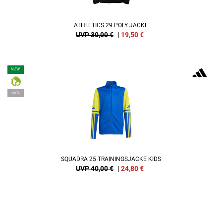
ATHLETICS 29 POLY JACKE
UVP 30,00 €
|
19,50
€
NEW
-38%
SQUADRA 25 TRAININGSJACKE KIDS
UVP 40,00 €
|
24,80
€