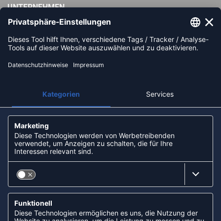
UNTERNEHMEN
Impressum
AGB
Widerrufsbelehrung
Datenschutz
Über uns
Unsere Filialen
Partner: Handball-Camp
Nachhaltigkeit und Soziales
ZAHLUNGSARTEN
Paypal
Apple Pay
Lastschrift (ELV) via Sofort
Kreditkarte
Rechnungskauf via Klarna