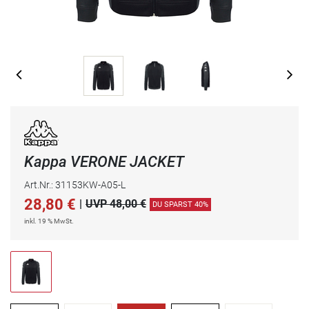
Kappa VERONE JACKET
Art.Nr.: 31153KW-A05-L
28,80
€
|
UVP 48,00 €
DU SPARST 40%
inkl. 19 % MwSt.