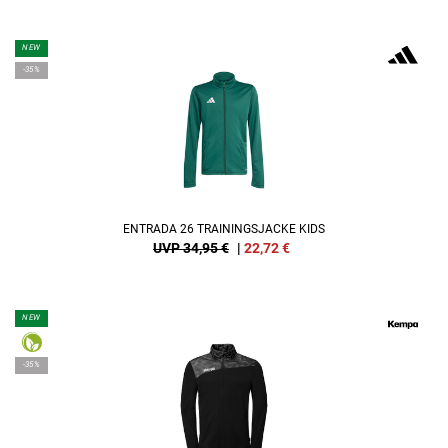
NEW
-35%
ENTRADA 26 TRAININGSJACKE KIDS
UVP 34,95 €
|
22,72
€
NEW
-35%