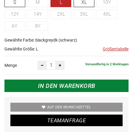
S
M
L
XL
10Y
12Y
14Y
2XL
3XL
4XL
6Y
8Y
Gewählte Farbe: blackgreydk (schwarz)
Gewählte Größe:
L
Größentabelle
Versandfertig in 2 Werktagen
Menge
IN DEN WARENKORB
AUF DEN WUNSCHZETTEL
TEAMANFRAGE