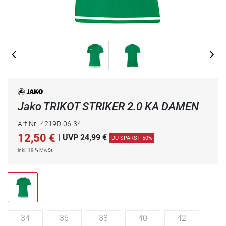
Jako TRIKOT STRIKER 2.0 KA DAMEN
Art.Nr.: 4219D-06-34
12,50
€
|
UVP 24,99 €
DU SPARST 50%
inkl. 19 % MwSt.
34
36
38
40
42