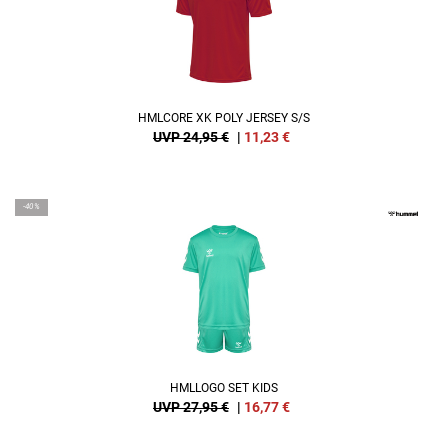
HMLCORE XK POLY JERSEY S/S
UVP 24,95 €
|
11,23
€
-40%
HMLLOGO SET KIDS
UVP 27,95 €
|
16,77
€