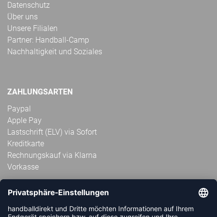
Datenschutz
Über uns
Unsere Filialen
Partner: Handball-Camp
Nachhaltigkeit und Soziales
ZAHLUNGSARTEN
Paypal
Apple Pay
Lastschrift (ELV) via Sofort
Kreditkarte
Rechnungskauf via Klarna
Vorkasse
ABONNIERE JETZT DEN KOSTENLOSEN
HANDBALLDIREKT-NEWSLETTER UND VERPASSE KEINE