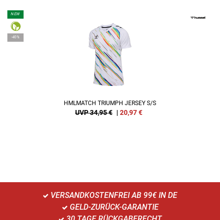
NEW
-40%
HMLMATCH TRIUMPH JERSEY S/S
UVP 34,95 €
|
20,97
€
VERSANDKOSTENFREI AB 99€ IN DE
GELD-ZURÜCK-GARANTIE
30 TAGE RÜCKGABERECHT