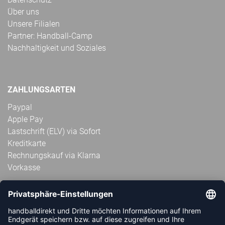
Über uns
Unsere Filialen
Partner: Handball-Camp
Nachhaltigkeit und Soziales
ZAHLUNGSARTEN
Paypal
Apple Pay
Lastschrift (ELV) via Sofort
Kreditkarte
Rechnungskauf via Klarna
Vorkasse
ABONNIERE JETZT DEN KOSTENLOSEN
HANDBALLDIREKT-NEWSLETTER UND VERPASSE KEINE