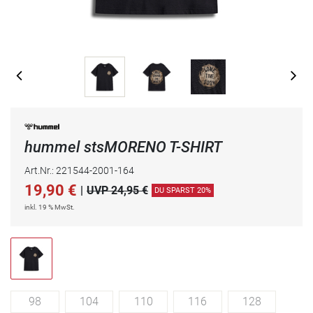
hummel stsMORENO T-SHIRT
Art.Nr.: 221544-2001-164
19,90
€
|
UVP 24,95 €
DU SPARST 20%
inkl. 19 % MwSt.
98
104
110
116
128