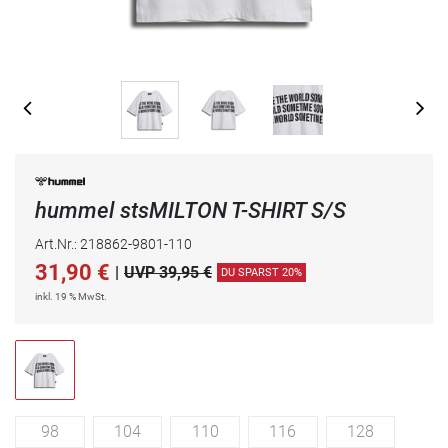
hummel stsMILTON T-SHIRT S/S
Art.Nr.: 218862-9801-110
31,90
€
|
UVP 39,95 €
DU SPARST 20%
inkl. 19 % MwSt.
98
104
110
116
128