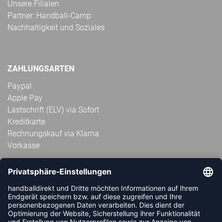
Unsere Filialen
Partner: Handball-Camp
Nachhaltigkeit und Soziales
ZAHLUNGSARTEN
Paypal
Apple Pay
Lastschrift (ELV) via Sofort
Kreditkarte
Rechnungskauf via Klarna
Vorkasse
ABONNIERE JETZT DEN KOSTENLOSEN
HANDBALLDIREKT-NEWSLETTER UND VERPASSE KEINE
NEUIGKEIT ODER AKTION MEHR.
JETZT ANMELDEN