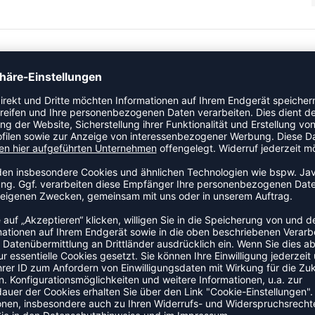
ion für zwanglose Tage und besteht aus Sweatstoff mit
ningshose hat eine Zugschnur im elastischen Bund und zwei
 Logo mit Wasserdruck und die Winkel runden den Look ab.
ZULETZT ANGESEHEN
S DER KATEGORIE FITNESSBE