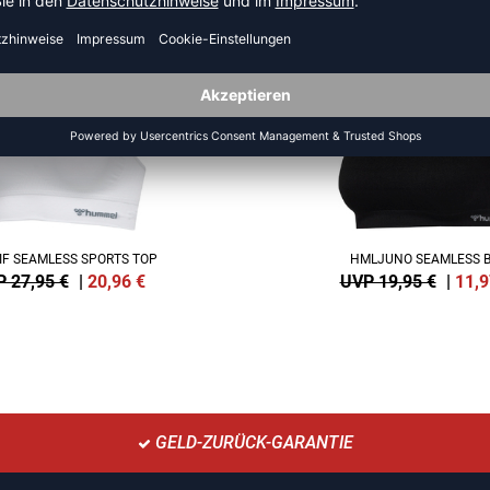
-40%
IF SEAMLESS SPORTS TOP
HMLJUNO SEAMLESS 
 27,95 €
|
20,96
€
UVP 19,95 €
|
11,9
GELD-ZURÜCK-GARANTIE