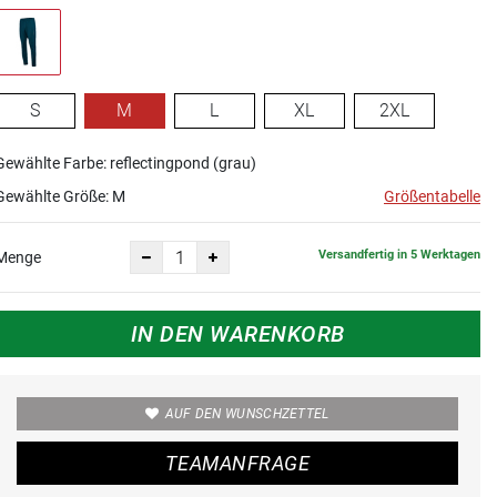
S
M
L
XL
2XL
Gewählte Farbe: reflectingpond (grau)
Gewählte Größe:
M
Größentabelle
Versandfertig in 5 Werktagen
Menge
IN DEN WARENKORB
AUF DEN WUNSCHZETTEL
TEAMANFRAGE