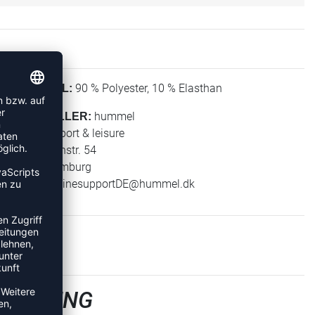
90 % Polyester, 10 % Elasthan
MATERIAL:
hummel
HERSTELLER:
hummel sport & leisure
Leverkusenstr. 54
22761 Hamburg
E-Mail:
onlinesupportDE@hummel.dk
KLEIDUNG