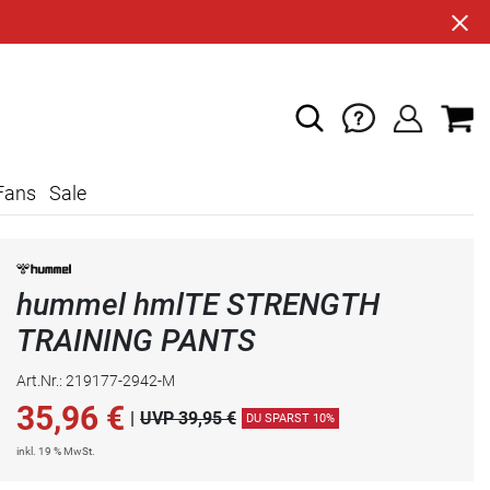
Fans
Sale
hummel hmlTE STRENGTH
TRAINING PANTS
Art.Nr.: 219177-2942-M
35,96
€
|
UVP 39,95 €
DU SPARST 10%
inkl. 19 % MwSt.