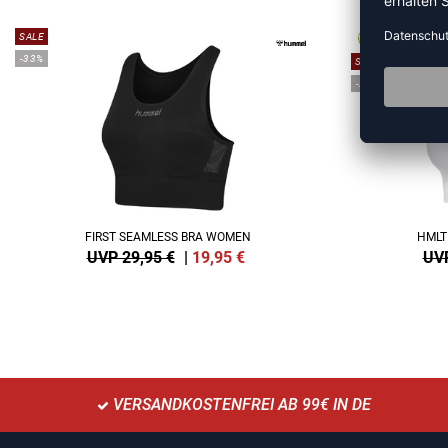
SALE
-33%
SALE
-25%
FIRST SEAMLESS BRA WOMEN
HMLT
UVP 29,95 €
|
19,95
€
UVP
VERSANDKOSTENFREI AB 99€ IN DE