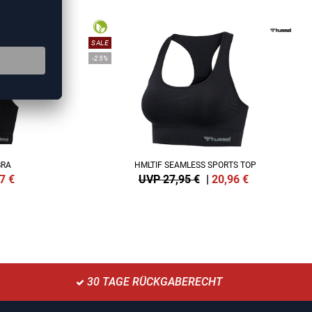
SALE
-25%
BRA
HMLTIF SEAMLESS SPORTS TOP
7
€
UVP 27,95 €
|
20,96
€
30 TAGE RÜCKGABERECHT