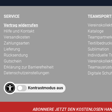
SERVICE
TEAMSPORT
Vertrag widerrufen
Vereinskollek
Hilfe und Kontakt
Kataloge
Versandkosten
Teampartnerk
Zahlungsarten
Textilbedruc
Lieferung
Sublimation
Rücksendung
Individuelle 
Gutschein
Vereinskollek
Erklärung zur Barrierefreiheit
Teamausrüst
Datenschutzeinstellungen
Digitale Schu
Kontrastmodus aus
ABONNIERE JETZT DEN KOSTENLOSEN HAN