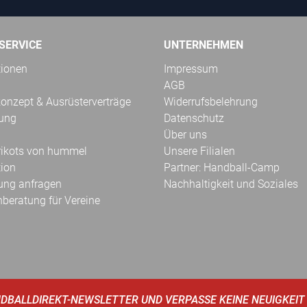
SERVICE
UNTERNEHMEN
tionen
Impressum
AGB
onzept & Ausrüsterverträge
Widerrufsbelehrung
kung
Datenschutz
Über uns
Trikots von hummel
Unsere Filialen
tion
Partner: Handball-Camp
ung anfragen
Nachhaltigkeit und Soziales
hberatung für Vereine
DBALLDIREKT-NEWSLETTER UND VERPASSE KEINE NEUIGKEIT