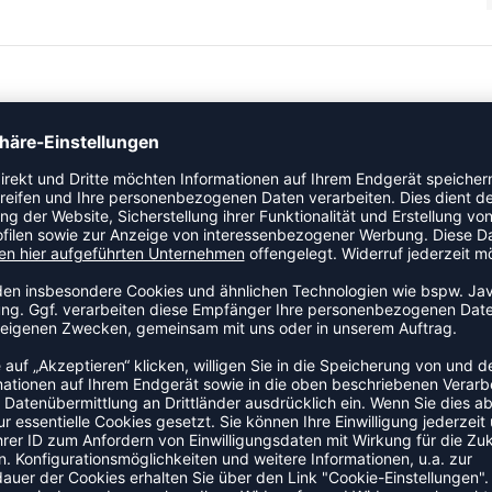
Freizeit. Hergestellt aus Interlock-Gewebe, bieten sie
ee Cool Technologie und schnell trocknenden Eigenschaften
m Design. Ein Kordelzug in der Taille und Seitentaschen
ZULETZT ANGESEHEN