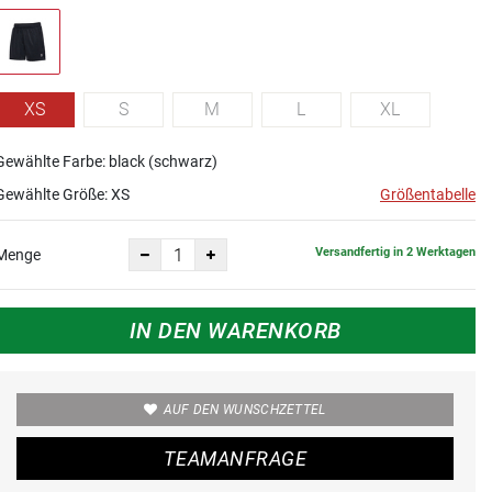
XS
S
M
L
XL
Gewählte Farbe: black (schwarz)
Gewählte Größe:
XS
Größentabelle
Versandfertig in 2 Werktagen
Menge
IN DEN WARENKORB
AUF DEN WUNSCHZETTEL
TEAMANFRAGE