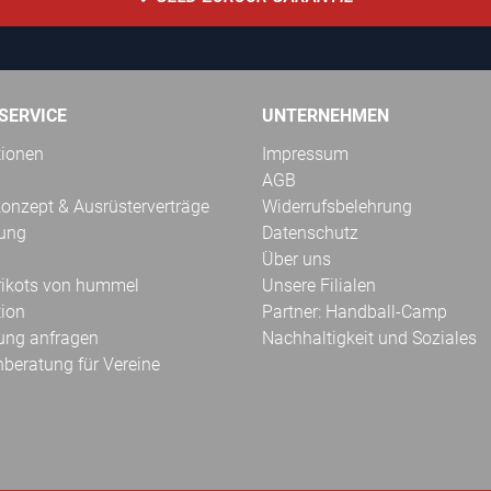
SERVICE
UNTERNEHMEN
tionen
Impressum
AGB
onzept & Ausrüsterverträge
Widerrufsbelehrung
kung
Datenschutz
Über uns
Trikots von hummel
Unsere Filialen
tion
Partner: Handball-Camp
ung anfragen
Nachhaltigkeit und Soziales
hberatung für Vereine