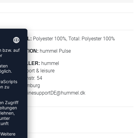
Polyester 100%, Total: Polyester 100%
MATERIAL:
hummel Pulse
KOLLEKTION:
hummel
HERSTELLER:
hummel sport & leisure
Leverkusenstr. 54
22761 Hamburg
E-Mail:
onlinesupportDE@hummel.dk