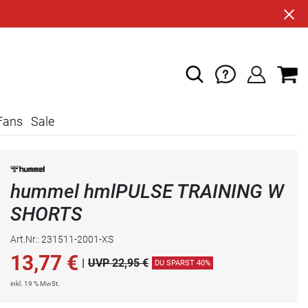
Fans
Sale
hummel hmlPULSE TRAINING W
SHORTS
Art.Nr.: 231511-2001-XS
13,77
€
|
UVP 22,95 €
DU SPARST 40%
inkl. 19 % MwSt.