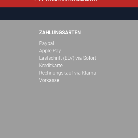
ZAHLUNGSARTEN
Paypal
Apple Pay
Lastschrift (ELV) via Sofort
Kreditkarte
Rechnungskauf via Klarna
Vorkasse