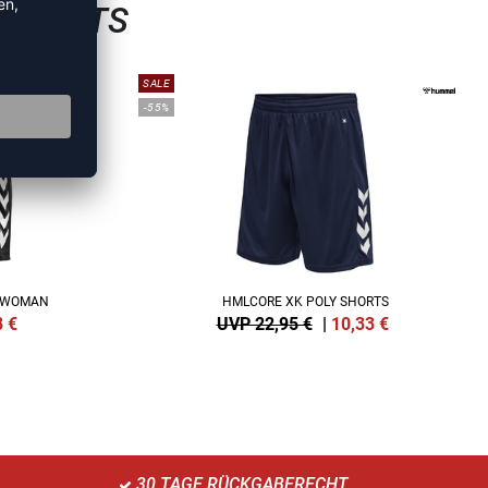
LSHORTS
SALE
-55%
S WOMAN
HMLCORE XK POLY SHORTS
8
€
UVP 22,95 €
|
10,33
€
30 TAGE RÜCKGABERECHT