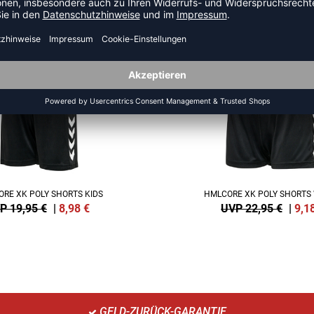
US DER KATEGORIE HANDBAL
SALE
-60%
RE XK POLY SHORTS KIDS
HMLCORE XK POLY SHORT
P 19,95 €
|
8,98
€
UVP 22,95 €
|
9,1
GELD-ZURÜCK-GARANTIE