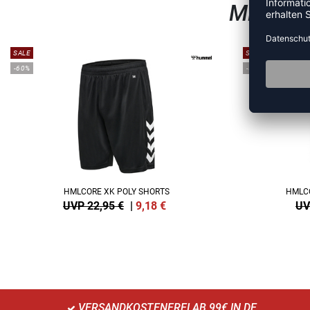
MEHR A
SALE
SALE
-60%
-55%
HMLCORE XK POLY SHORTS
HMLCO
UVP 22,95 €
|
9,18
€
UV
VERSANDKOSTENFREI AB 99€ IN DE