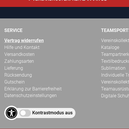
SERVICE
TEAMSPORT
Vertrag widerrufen
Vereinskollek
Hilfe und Kontakt
Kataloge
Versandkosten
Teampartnerk
Zahlungsarten
Textilbedruc
Lieferung
Sublimation
Rücksendung
Individuelle 
Gutschein
Vereinskollek
Erklärung zur Barrierefreiheit
Teamausrüst
Datenschutzeinstellungen
Digitale Schu
Kontrastmodus aus