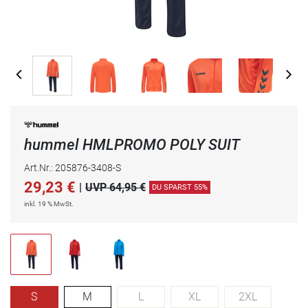
hummel HMLPROMO POLY SUIT
Art.Nr.: 205876-3408-S
29,23
€
|
UVP 64,95 €
DU SPARST 55%
inkl. 19 % MwSt.
S
M
L
XL
2XL