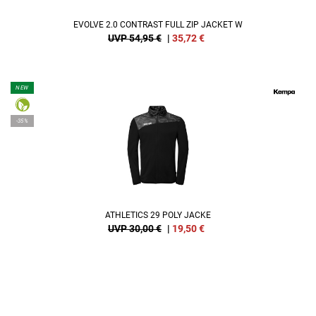
EVOLVE 2.0 CONTRAST FULL ZIP JACKET W
UVP 54,95 €
|
35,72
€
NEW
-35%
ATHLETICS 29 POLY JACKE
UVP 30,00 €
|
19,50
€