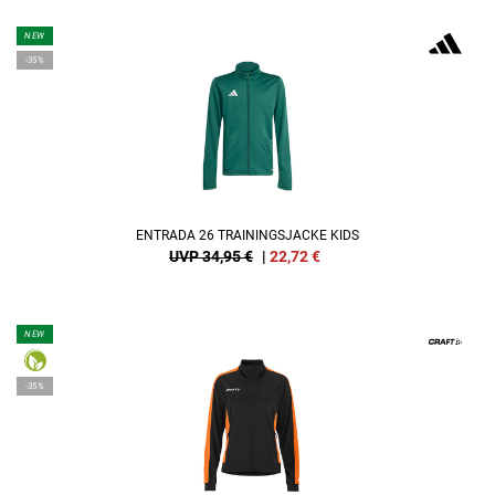
NEW
-35%
ENTRADA 26 TRAININGSJACKE KIDS
UVP 34,95 €
|
22,72
€
NEW
-35%