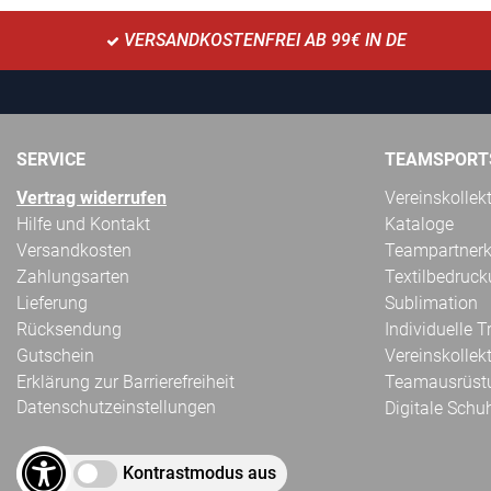
VERSANDKOSTENFREI AB 99€ IN DE
SERVICE
TEAMSPORT
Vertrag widerrufen
Vereinskollek
Hilfe und Kontakt
Kataloge
Versandkosten
Teampartnerk
Zahlungsarten
Textilbedruc
Lieferung
Sublimation
Rücksendung
Individuelle 
Gutschein
Vereinskollek
Erklärung zur Barrierefreiheit
Teamausrüst
Datenschutzeinstellungen
Digitale Schu
Kontrastmodus aus