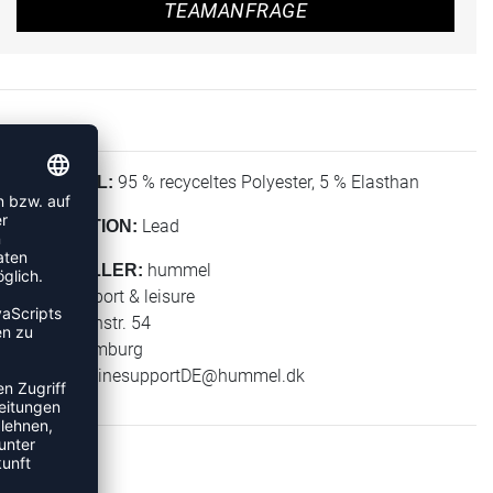
TEAMANFRAGE
95 % recyceltes Polyester, 5 % Elasthan
MATERIAL:
Lead
KOLLEKTION:
hummel
HERSTELLER:
hummel sport & leisure
Leverkusenstr. 54
22761 Hamburg
E-Mail:
onlinesupportDE@hummel.dk