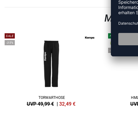
MEHR A
SALE
NEW
-35%
-40%
TORWARTHOSE
HML
UVP 49,99 €
|
32,49
€
UVP