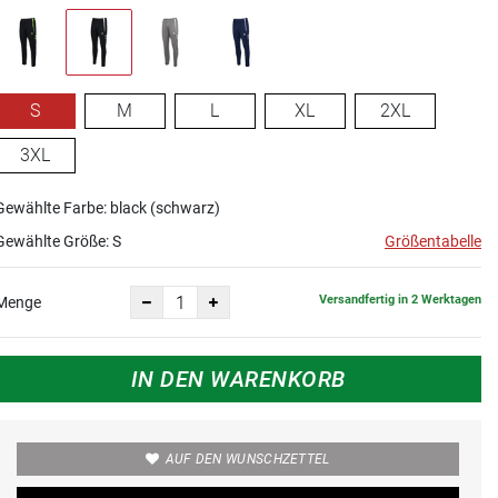
S
M
L
XL
2XL
3XL
Gewählte Farbe: black (schwarz)
Gewählte Größe:
S
Größentabelle
Versandfertig in 2 Werktagen
Menge
IN DEN WARENKORB
AUF DEN WUNSCHZETTEL