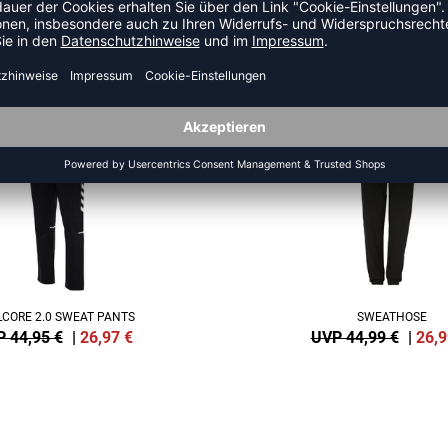
US DER KATEGORIE TRAININ
SALE
-40%
CORE 2.0 SWEAT PANTS
SWEATHOSE
 44,95 €
|
26,97
€
UVP 44,99 €
|
26,9