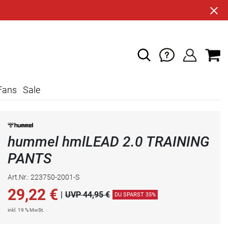
Fans
Sale
hummel hmlLEAD 2.0 TRAINING
PANTS
Art.Nr.: 223750-2001-S
29,22
€
|
UVP 44,95 €
DU SPARST 35%
inkl. 19 % MwSt.