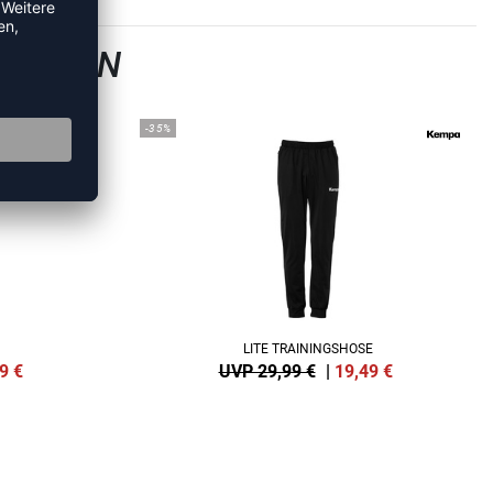
GSHOSEN
-35%
LITE TRAININGSHOSE
9
€
UVP 29,99 €
|
19,49
€