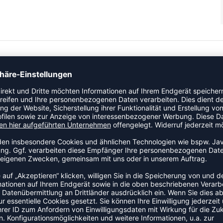
hnologie für hohe Atmungsaktivität und schnelles
en einen Kordelzug in der Taille, eine sichere
 für einfachen Zugang.
ZULETZT ANGESEHEN