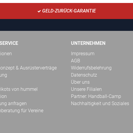
GELD-ZURÜCK-GARANTIE
SERVICE
UNTERNEHMEN
tionen
Impressum
AGB
onzept & Ausrüsterverträge
Widerrufsbelehrung
kung
Datenschutz
Über uns
Trikots von hummel
Unsere Filialen
tion
Partner: Handball-Camp
ung anfragen
Nachhaltigkeit und Soziales
hberatung für Vereine