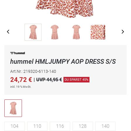
hummel HMLJUMPY AOP DRESS S/S
Art.Nr.: 219320-6113-140
24,72
€
|
UVP 44,95 €
DU SPARST 45%
inkl. 19 % MwSt.
104
110
116
128
140