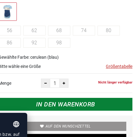
56
62
68
74
80
86
92
98
Gewählte Farbe: cerulean (blau)
Bitte wähle eine Größe
Größentabelle
Nicht länger verfügbar
Menge
IN DEN WARENKORB
AUF DEN WUNSCHZETTEL