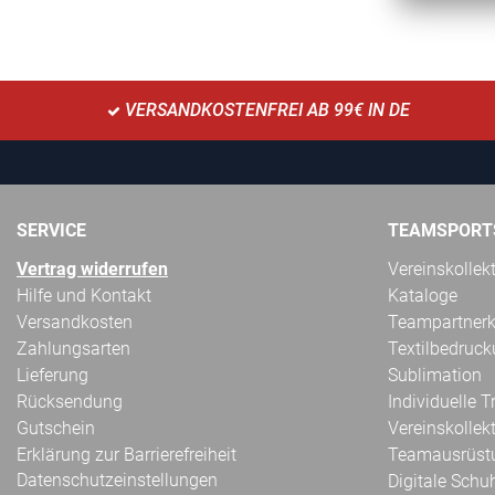
VERSANDKOSTENFREI AB 99€ IN DE
SERVICE
TEAMSPORT
Vertrag widerrufen
Vereinskollek
Hilfe und Kontakt
Kataloge
Versandkosten
Teampartnerk
Zahlungsarten
Textilbedruc
Lieferung
Sublimation
Rücksendung
Individuelle 
Gutschein
Vereinskollek
Erklärung zur Barrierefreiheit
Teamausrüst
Datenschutzeinstellungen
Digitale Schu