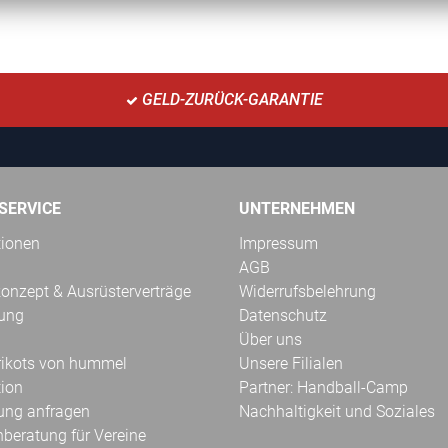
GELD-ZURÜCK-GARANTIE
SERVICE
UNTERNEHMEN
tionen
Impressum
AGB
onzept & Ausrüsterverträge
Widerrufsbelehrung
kung
Datenschutz
Über uns
Trikots von hummel
Unsere Filialen
tion
Partner: Handball-Camp
ung anfragen
Nachhaltigkeit und Soziales
hberatung für Vereine