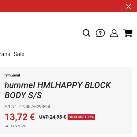
Fans
Sale
hummel HMLHAPPY BLOCK
BODY S/S
Art.Nr.: 219387-8293-98
13,72
€
|
UVP 24,95 €
DU SPARST 45%
inkl. 19 % MwSt.