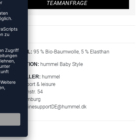
TEAMANFRAGE
95 % Bio-Baumwolle, 5 % Elasthan
MATERIAL:
hummel Baby Style
KOLLEKTION:
hummel
HERSTELLER:
hummel sport & leisure
Leverkusenstr. 54
22761 Hamburg
E-Mail:
onlinesupportDE@hummel.dk