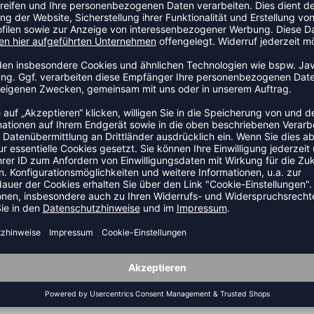
ie HMLHAPPY BLOCK BODY S/S ein absolutes Must-Have. Dieser
inem Baumwollgemisch ist bequem und atmungsaktiv und
 aus.
ZULETZT ANGESEHEN