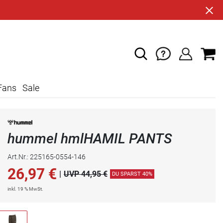
Fans
Sale
hummel hmlHAMIL PANTS
Art.Nr.: 225165-0554-146
26,97
€
|
UVP 44,95 €
DU SPARST 40%
inkl. 19 % MwSt.