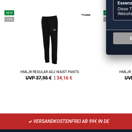
NEW
NEW
-10%
-10%
HMLJR REGULAR ADJ WAIST PANTS
HMLJR 
UVP 37,95 €
|
34,16
€
UVP
VERSANDKOSTENFREI AB 99€ IN DE