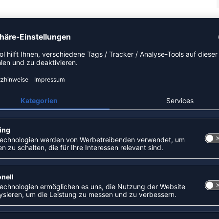
bstoff. Der verstellbare Bund ermöglicht eine bequeme
sticktes Logo am Bein rundet den Look ab.
ZULETZT ANGESEHEN
EHR AUS DER KATEGORIE HOS