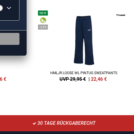
NEW
-25%
HMLJR LOOSE WL PINTUG SWEATPANTS
6
€
UVP 29,95 €
|
22,46
€
30 TAGE RÜCKGABERECHT