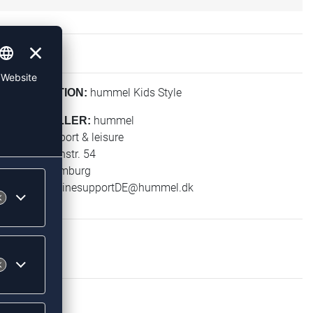
hummel Kids Style
KOLLEKTION:
hummel
HERSTELLER:
hummel sport & leisure
Leverkusenstr. 54
22761 Hamburg
E-Mail:
onlinesupportDE@hummel.dk
EN