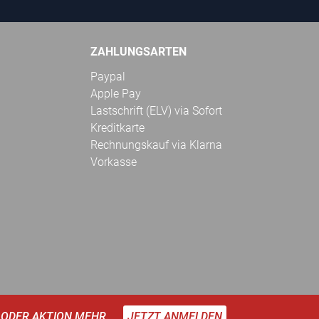
ZAHLUNGSARTEN
Paypal
Apple Pay
Lastschrift (ELV) via Sofort
Kreditkarte
Rechnungskauf via Klarna
Vorkasse
 ODER AKTION MEHR.
JETZT ANMELDEN