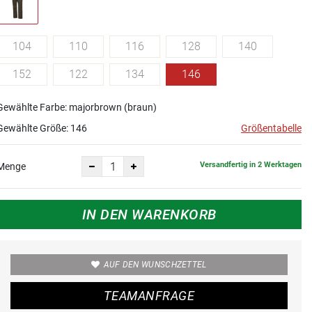
104
110
116
128
140
152
122
134
146
Gewählte Farbe: majorbrown (braun)
Gewählte Größe:
146
Größentabelle
Versandfertig in 2 Werktagen
Menge
IN DEN WARENKORB
AUF DEN WUNSCHZETTEL
TEAMANFRAGE