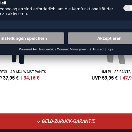
NEW
-20%
REGULAR ADJ WAIST PANTS
HMLPULSE PANTS
 37,95 €
|
34,16
€
UVP 59,95 €
|
47,9
GELD-ZURÜCK-GARANTIE