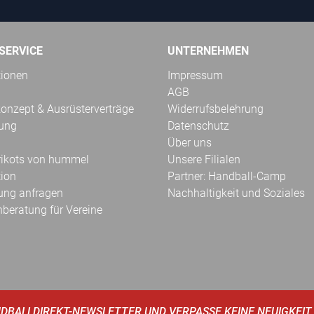
SERVICE
UNTERNEHMEN
tionen
Impressum
AGB
onzept & Ausrüsterverträge
Widerrufsbelehrung
kung
Datenschutz
Über uns
Trikots von hummel
Unsere Filialen
tion
Partner: Handball-Camp
ung anfragen
Nachhaltigkeit und Soziales
hberatung für Vereine
DBALLDIREKT-NEWSLETTER UND VERPASSE KEINE NEUIGKEIT