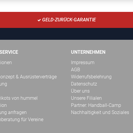
GELD-ZURÜCK-GARANTIE
SERVICE
UNTERNEHMEN
tionen
Impressum
AGB
onzept & Ausrüsterverträge
Widerrufsbelehrung
kung
Datenschutz
Über uns
Trikots von hummel
Unsere Filialen
tion
Partner: Handball-Camp
ung anfragen
Nachhaltigkeit und Soziales
hberatung für Vereine