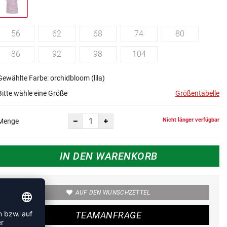
56
62
68
74
80
86
92
98
104
Gewählte Farbe: orchidbloom (lila)
Bitte wähle eine Größe
Größentabelle
Nicht länger verfügbar
Menge
IN DEN WARENKORB
AUF DEN WUNSCHZETTEL
TEAMANFRAGE