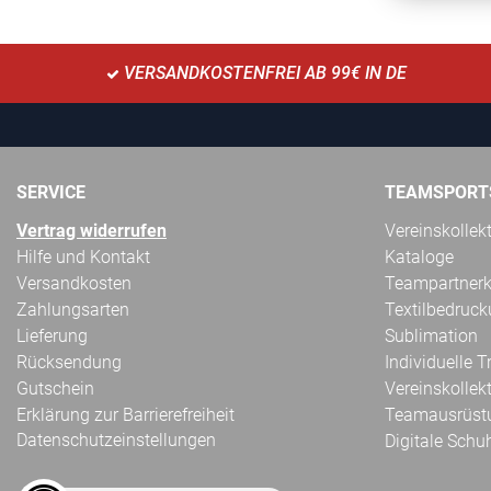
VERSANDKOSTENFREI AB 99€ IN DE
SERVICE
TEAMSPORT
Vertrag widerrufen
Vereinskollek
Hilfe und Kontakt
Kataloge
Versandkosten
Teampartnerk
Zahlungsarten
Textilbedruc
Lieferung
Sublimation
Rücksendung
Individuelle 
Gutschein
Vereinskollek
Erklärung zur Barrierefreiheit
Teamausrüst
Datenschutzeinstellungen
Digitale Schu