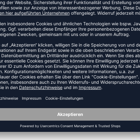
indecken möchtest, ist das HMLGLAD T-SHIRT S/S ein
 Baumwollgemisch von hummel® ist sanft zur Haut deines
ckte Logo verleihen jedem Look etwas Witziges.
ZULETZT ANGESEHEN