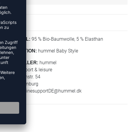
95 % Bio-Baumwolle, 5 % Elasthan
MATERIAL:
hummel Baby Style
KOLLEKTION:
hummel
HERSTELLER:
hummel sport & leisure
Leverkusenstr. 54
22761 Hamburg
E-Mail:
onlinesupportDE@hummel.dk