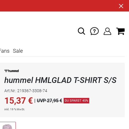
Fans
Sale
hummel HMLGLAD T-SHIRT S/S
Art.Nr.: 219367-3308-74
15,37
€
|
UVP 27,95 €
DU SPARST 45%
inkl. 19 % MwSt.