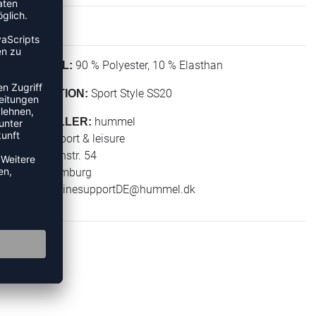
90 % Polyester, 10 % Elasthan
MATERIAL:
Sport Style SS20
KOLLEKTION:
hummel
HERSTELLER:
hummel sport & leisure
Leverkusenstr. 54
22761 Hamburg
E-Mail:
onlinesupportDE@hummel.dk