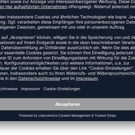
einer weichen, leicht angerauten Struktur auf der Innenseite
r in der Kapuze mit Stoppern, mit denen du die Passform
ich reflektierende Streifen, mit denen du beim Laufen und
ZULETZT ANGESEHEN