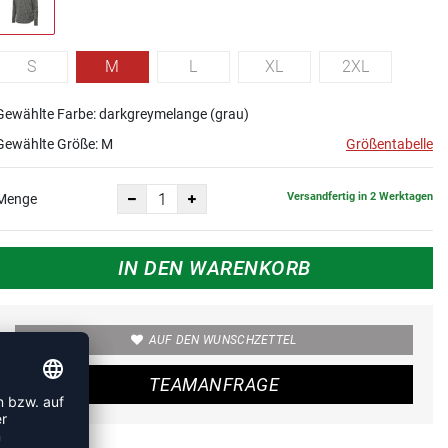
S
M
L
XL
2XL
Gewählte Farbe: darkgreymelange (grau)
Gewählte Größe:
M
Größentabelle
Versandfertig in 2 Werktagen
Menge
IN DEN WARENKORB
AUF DEN WUNSCHZETTEL
TEAMANFRAGE