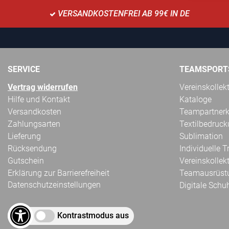
VERSANDKOSTENFREI AB 99€ IN DE
SERVICE
TEAMSPORT
Vertrag widerrufen
Vereinskollek
Hilfe und Kontakt
Kataloge
Versandkosten
Teampartnerk
Zahlungsarten
Textilbedruc
Lieferung
Sublimation
Rücksendung
Individuelle 
Gutschein
Vereinskollek
Erklärung zur Barrierefreiheit
Teamausrüst
Datenschutzeinstellungen
Digitale Schu
Kontrastmodus aus