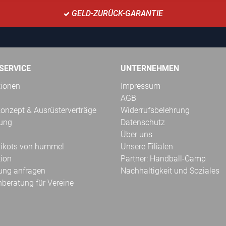
GELD-ZURÜCK-GARANTIE
SERVICE
UNTERNEHMEN
tionen
Impressum
AGB
onzept & Ausrüsterverträge
Widerrufsbelehrung
kung
Datenschutz
Über uns
Trikots von hummel
Unsere Filialen
tion
Partner: Handball-Camp
ung anfragen
Nachhaltigkeit und Soziales
hberatung für Vereine