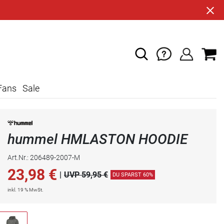
Fans
Sale
hummel HMLASTON HOODIE
Art.Nr.: 206489-2007-M
23,98
€
|
UVP 59,95 €
DU SPARST 60%
inkl. 19 % MwSt.