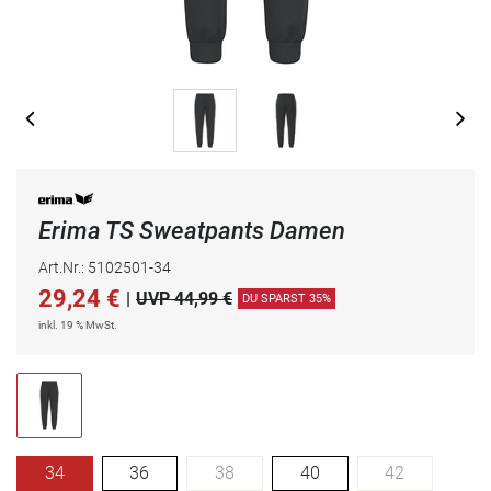
Erima TS Sweatpants Damen
Art.Nr.: 5102501-34
29,24
€
|
UVP 44,99 €
DU SPARST 35%
inkl. 19 % MwSt.
34
36
38
40
42