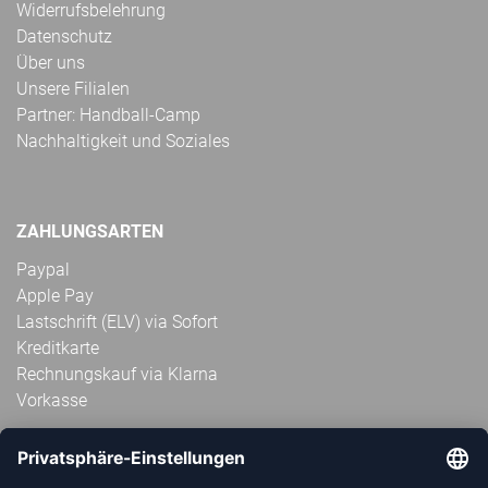
Widerrufsbelehrung
Datenschutz
Über uns
Unsere Filialen
Partner: Handball-Camp
Nachhaltigkeit und Soziales
ZAHLUNGSARTEN
Paypal
Apple Pay
Lastschrift (ELV) via Sofort
Kreditkarte
Rechnungskauf via Klarna
Vorkasse
ABONNIERE JETZT DEN KOSTENLOSEN