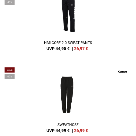
-40%
HMLCORE 2.0 SWEAT PANTS
UVP 44,95 €
|
26,97
€
SALE
-40%
SWEATHOSE
UVP 44,99 €
|
26,99
€