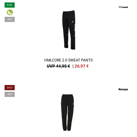
NEW
-40%
HMLCORE 2.0 SWEAT PANTS
UVP 44,95 €
|
26,97
€
SALE
-40%