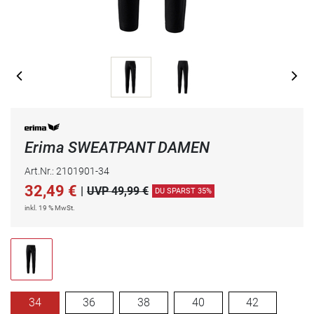
Erima SWEATPANT DAMEN
Art.Nr.: 2101901-34
32,49
€
|
UVP 49,99 €
DU SPARST 35%
inkl. 19 % MwSt.
34
36
38
40
42