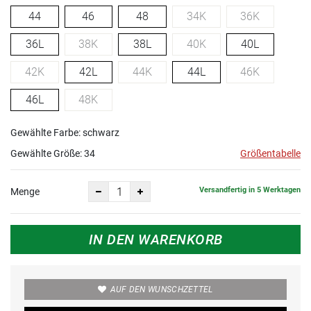
44
46
48
34K
36K
36L
38K
38L
40K
40L
42K
42L
44K
44L
46K
46L
48K
Gewählte Farbe: schwarz
Gewählte Größe:
34
Größentabelle
Versandfertig in 5 Werktagen
Menge
IN DEN WARENKORB
AUF DEN WUNSCHZETTEL