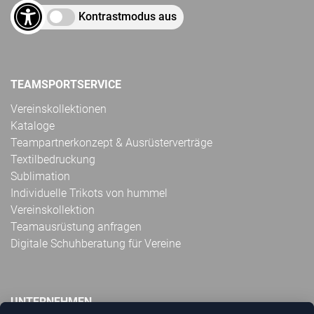
Kontrastmodus aus
TEAMSPORTSERVICE
Vereinskollektionen
Kataloge
Teampartnerkonzept & Ausrüsterverträge
Textilbedruckung
Sublimation
Individuelle Trikots von hummel
Vereinskollektion
Teamausrüstung anfragen
Digitale Schuhberatung für Vereine
UNTERNEHMEN