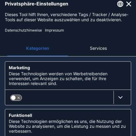
Impressum
AGB
Widerrufsbelehrung
Datenschutz
Über uns
Unsere Filialen
Partner: Handball-Camp
Nachhaltigkeit und Soziales
ZAHLUNGSARTEN
Paypal
Apple Pay
Lastschrift (ELV) via Sofort
Kreditkarte
Rechnungskauf via Klarna
Vorkasse