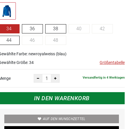
34
36
38
40
42
44
46
48
Gewählte Farbe: newroyalweiss (blau)
Gewählte Größe:
34
Größentabelle
Versandfertig in 4 Werktagen
Menge
IN DEN WARENKORB
AUF DEN WUNSCHZETTEL