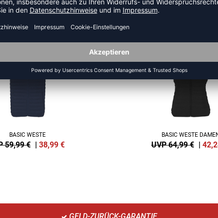
HR AUS DER KATEGORIE JAC
NEW
-35%
BASIC WESTE
BASIC WESTE DAME
 59,99 €
|
38,99
€
UVP 64,99 €
|
42,2
GELD-ZURÜCK-GARANTIE