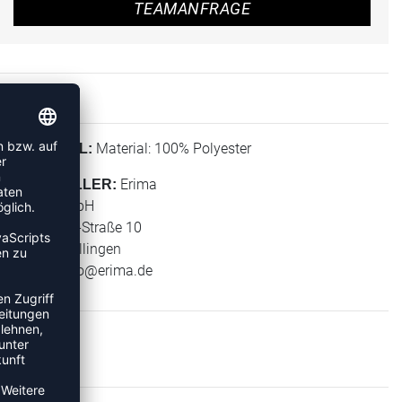
TEAMANFRAGE
Material: 100% Polyester
MATERIAL:
Erima
HERSTELLER:
Erima GmbH
Carl-Zeiss-Straße 10
72793 Pfullingen
E-Mail:
info@erima.de