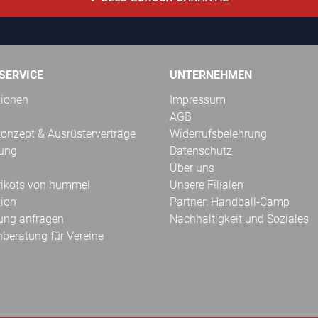
SERVICE
UNTERNEHMEN
tionen
Impressum
AGB
onzept & Ausrüsterverträge
Widerrufsbelehrung
kung
Datenschutz
Über uns
Trikots von hummel
Unsere Filialen
tion
Partner: Handball-Camp
ung anfragen
Nachhaltigkeit und Soziales
hberatung für Vereine