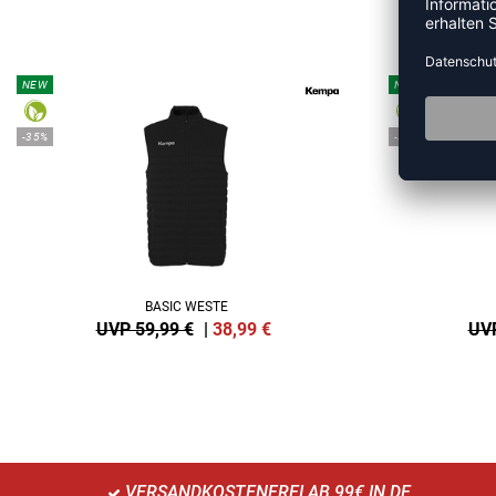
ME
NEW
NEW
-35%
-35%
BASIC WESTE
UVP 59,99 €
|
38,99
€
UVP
VERSANDKOSTENFREI AB 99€ IN DE