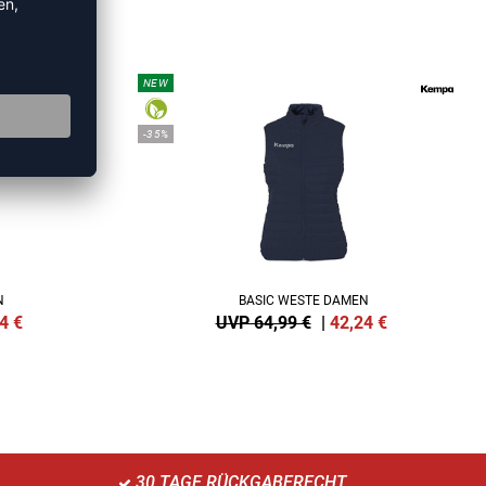
KEN
NEW
-35%
N
BASIC WESTE DAMEN
4
€
UVP 64,99 €
|
42,24
€
30 TAGE RÜCKGABERECHT