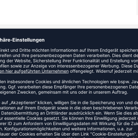
ekt für jede Sport- und Freizeitaktivität gerüstet. super
®<\sup> Membran: 5.000 mm Wassersäule, 3.000 g/m²/24h Atmungsaktivität,
EX
eitliche Eingrifftaschen mit Reißverschluss unterlegter, wasserdichter
ttasche mit Reißverschluss Lüftungsöffnungen mit Reißverschluss und Mesh
uss mit Kordelzug
ZULETZT ANGESEHEN