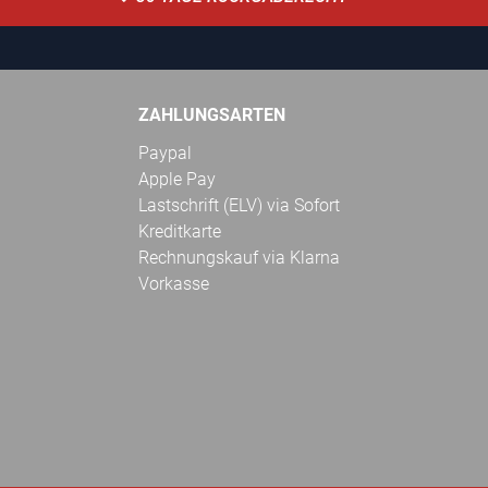
ZAHLUNGSARTEN
Paypal
Apple Pay
Lastschrift (ELV) via Sofort
Kreditkarte
Rechnungskauf via Klarna
Vorkasse