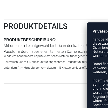
PRODUKTDETAILS
PRODUKTBESCHREIBUNG:
Mit unserem Leichtgewicht bist Du in der kalten Jahreszeit perf
Passform durch speziellen, taillierten Damenschnitt ERIMA T
winddicht abnehmbare Kapuze elastisches Material für angenehmen Tragekomfort s
Reißverschluss mit Kinnschutz für angenehmes Tragegefühl reflektierende Brus
unter dem Arm Handstulpen Ärmelsaum mit Klettverschluss offener Saumabschl