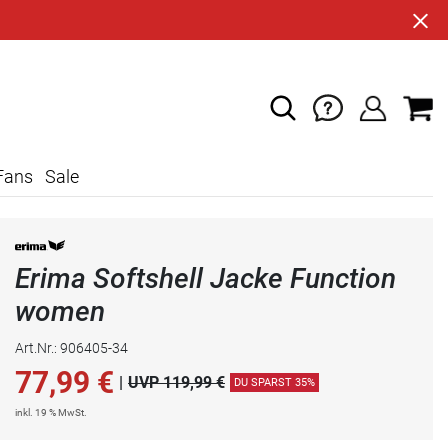
Fans
Sale
Erima Softshell Jacke Function
women
Art.Nr.: 906405-34
77,99
€
|
UVP 119,99 €
DU SPARST 35%
inkl. 19 % MwSt.