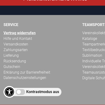
SERVICE
TEAMSPORT
Vertrag widerrufen
Vereinskollek
Hilfe und Kontakt
Kataloge
Versandkosten
Teampartnerk
Zahlungsarten
Textilbedruc
Lieferung
Sublimation
Rücksendung
Individuelle 
Gutschein
Vereinskollek
Erklärung zur Barrierefreiheit
Teamausrüst
Datenschutzeinstellungen
Digitale Schu
Kontrastmodus aus