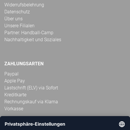
Widerrufsbelehrung
Datenschutz
Über uns
Unsere Filialen
Partner: Handball-Camp
Nachhaltigkeit und Soziales
ZAHLUNGSARTEN
Paypal
Apple Pay
Lastschrift (ELV) via Sofort
Kreditkarte
Rechnungskauf via Klarna
Vorkasse
ABONNIERE JETZT DEN KOSTENLOSEN