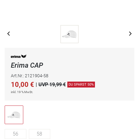
Erima CAP
Art.Nr.: 2121904-58
10,00
€
|
UVP 19,99 €
DU SPARST 50%
inkl. 19 % MwSt.
56
58