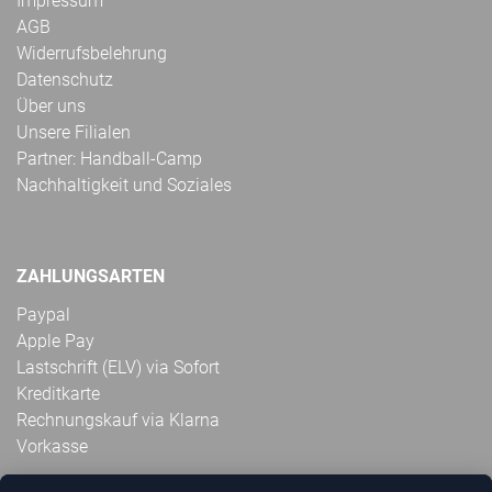
Impressum
AGB
Widerrufsbelehrung
Datenschutz
Über uns
Unsere Filialen
Partner: Handball-Camp
Nachhaltigkeit und Soziales
ZAHLUNGSARTEN
Paypal
Apple Pay
Lastschrift (ELV) via Sofort
Kreditkarte
Rechnungskauf via Klarna
Vorkasse