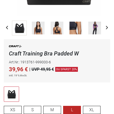
Craft Training Bra Padded W
Art.Nr.: 1913761-999000-6
39,96
€
|
UVP 49,95 €
DU SPARST 20%
inkl. 19 % MwSt.
XS
S
M
L
XL