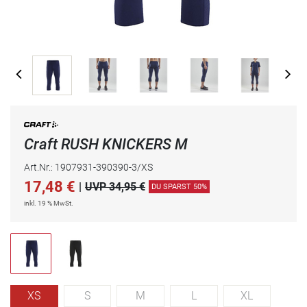
Craft RUSH KNICKERS M
Art.Nr.: 1907931-390390-3/XS
17,48
€
|
UVP 34,95 €
DU SPARST 50%
inkl. 19 % MwSt.
XS
S
M
L
XL