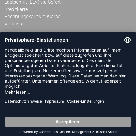
Lastschrift (ELV) via Sofort
Kreditkarte
Rechnungskauf via Klarna
Vorkasse
ABONNIERE JETZT DEN KOSTENLOSEN
HANDBALLDIREKT-NEWSLETTER UND VERPASSE KEINE
NEUIGKEIT ODER AKTION MEHR.
JETZT ANMELDEN
FOLLOW US
© 2026 Ballsportdirekt.de GmbH und Co. KG