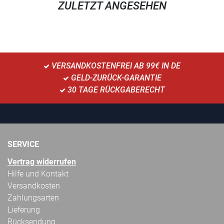
ZULETZT ANGESEHEN
VERSANDKOSTENFREI AB 99€ IN DE
GELD-ZURÜCK-GARANTIE
30 TAGE RÜCKGABERECHT
SERVICE
Vertrag widerrufen
Hilfe und Kontakt
Versandkosten
Zahlungsarten
Lieferung
Rücksendung