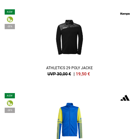
NEW
-35%
ATHLETICS 29 POLY JACKE
UVP 30,00 €
|
19,50
€
NEW
-38%