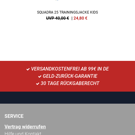
SQUADRA 25 TRAININGSJACKE KIDS
UVP 40,00 €
|
24,80
€
VERSANDKOSTENFREI AB 99€ IN DE
GELD-ZURÜCK-GARANTIE
30 TAGE RÜCKGABERECHT
SERVICE
Vertrag widerrufen
Hilfe und Kontakt