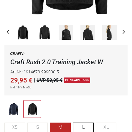
Craft Rush 2.0 Training Jacket W
Art.Nr.: 1914673-999000-5
29,95
€
|
UVP 59,95 €
DU SPARST 50%
inkl. 19 % MwSt.
XS
S
M
L
XL