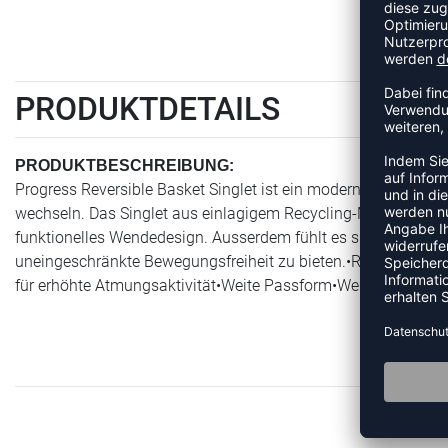
PRODUKTDETAILS
PRODUKTBESCHREIBUNG:
Progress Reversible Basket Singlet ist ein modernes Basketbal
wechseln. Das Singlet aus einlagigem Recycling-Material mit zw
funktionelles Wendedesign. Ausserdem fühlt es sich weich a
uneingeschränkte Bewegungsfreiheit zu bieten.•Recyclingpoly
für erhöhte Atmungsaktivität•Weite Passform•Weite Ärmelöf