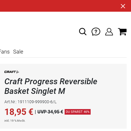
Fans
Sale
Craft Progress Reversible
Basket Singlet M
Art.Nr.: 1911109-999900-6/L
18,95
€
|
UVP 34,95 €
DU SPARST 46%
inkl. 19 % MwSt.