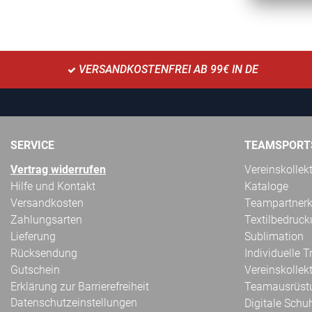
VERSANDKOSTENFREI AB 99€ IN DE
SERVICE
TEAMSPORT
Vertrag widerrufen
Vereinskollek
Hilfe und Kontakt
Kataloge
Versandkosten
Teampartnerk
Zahlungsarten
Textilbedruc
Lieferung
Sublimation
Rücksendung
Individuelle 
Gutschein
Vereinskollek
Erklärung zur Barrierefreiheit
Teamausrüst
Datenschutzeinstellungen
Digitale Schu