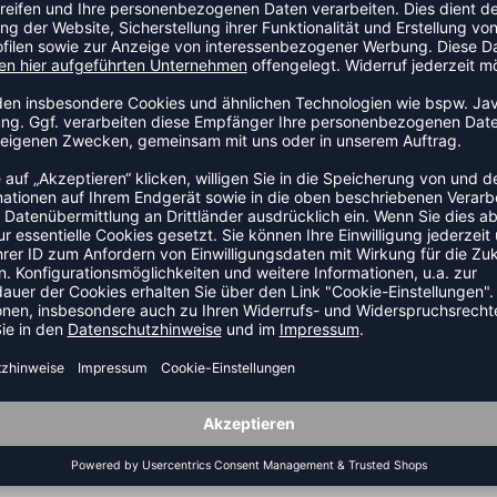
ltrikot, das beidseitig getragen werden kann, um die Farbe zu
ei Tragseiten bietet ein feines, leichtes und sehr
n und hat eine weite Passform, um hohen Komfort und
ester•Einlagiges Wendedesign•Weiches, elastisches Material
fnungen
ZULETZT ANGESEHEN