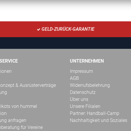
GELD-ZURÜCK-GARANTIE
SERVICE
UNTERNEHMEN
tionen
Impressum
AGB
onzept & Ausrüsterverträge
Widerrufsbelehrung
kung
Datenschutz
Über uns
Trikots von hummel
Unsere Filialen
tion
Partner: Handball-Camp
ung anfragen
Nachhaltigkeit und Soziales
hberatung für Vereine