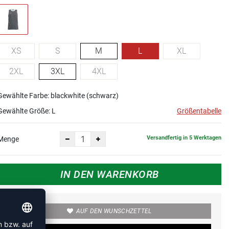
XS
S
M
L
XL
2XL
3XL
4XL
Gewählte Farbe: blackwhite (schwarz)
Gewählte Größe:
L
Größentabelle
Versandfertig in 5 Werktagen
Menge
IN DEN WARENKORB
AUF DEN WUNSCHZETTEL