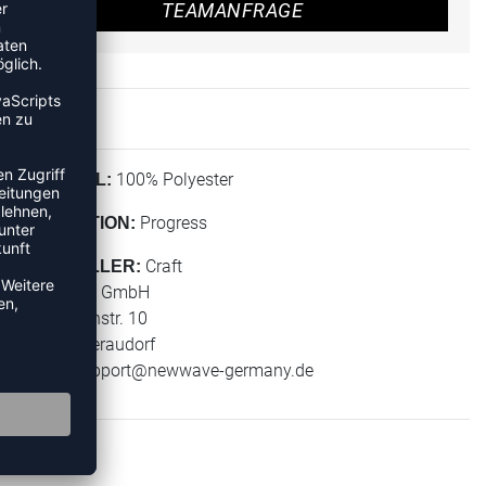
TEAMANFRAGE
100% Polyester
MATERIAL:
Progress
KOLLEKTION:
Craft
HERSTELLER:
New Wave GmbH
Geigelsteinstr. 10
83080 Oberaudorf
E-Mail:
support@newwave-germany.de